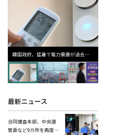
韓国政府、猛暑で電力需要が過去最
高更新の可能性に需給対応体制を点
検
最新ニュース
合同捜査本部、中央選
管委など9カ所を再度家