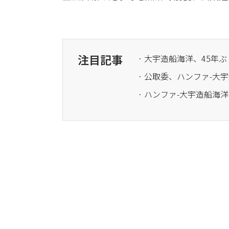
注目記事
· 大宇造船海洋、45年
· 公取委、ハンファ-大
· ハンファ-大宇造船海