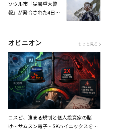
ソウル市「猛暑重大警
報」が発令された4日、
熱中症患者39人追加発
生
オピニオン
もっと見る
コスピ、強まる規制と個人投資家の賭
け…サムスン電子・SKハイニックスを巡
る明暗