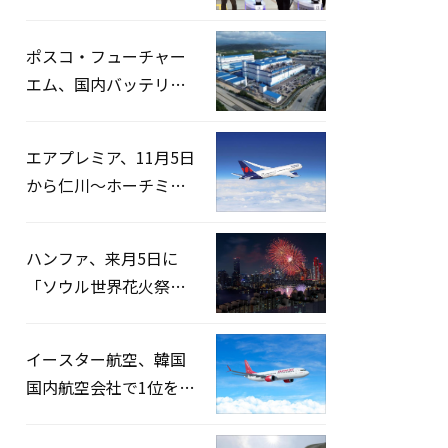
宅捜索…「投票率操
作」の資料を確保
ポスコ・フューチャー
エム、国内バッテリー
企業とLFP正極材19万ト
ンの供給契約を締結
エアプレミア、11月5日
から仁川〜ホーチミン
路線運航へ…3年2ヶ月
ぶりの再開
ハンファ、来月5日に
「ソウル世界花火祭り
2026」開催…韓・米・
英の3カ国が参加
イースター航空、韓国
国内航空会社で1位を記
録…「上半期搭乗率
93%」