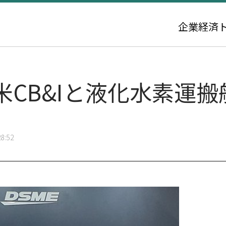
企業
経済
米CB&Iと液化水素運
8:52