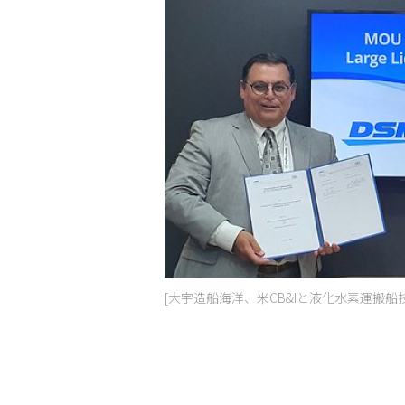
[大宇造船海洋、米CB&Iと液化水素運搬船