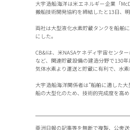
大宇造船海洋は米エネルギー企業「McDe
搬船技術開発協約を締結したと13日、
両社は大型液化水素貯蔵タンクを船舶に
にした。
CB&Iは、米NASAケネディ宇宙セン
など、関連貯蔵設備の建造分野で130
気体水素より運送と貯蔵に有利で、水素
大宇造船海洋関係者は“船舶に適した大
船の大型化のため、技術的完成度を高め
亜洲日報の記事等を無断で複製、公衆送