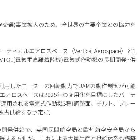
航空交通)事業拡大のため、全世界の主要企業との協力を
カルエアロスペース（Vertical Aerospace）と1
のeVTOL(電気垂直離着陸機)電気式作動機の長期開発·供
を利用したモーターの回転動力でUAMの動作制御が可能
エアロスペースは2025年の商用化を目標にしたバーテ
に適用される電気式作動機3種(調整面、チルト、ブレー
まで独占供給する予定だ。
の開発供給で、英国民間航空局と欧州航空安全局から
獲得する方針だ。 これによる大量生産と供給体系も構築