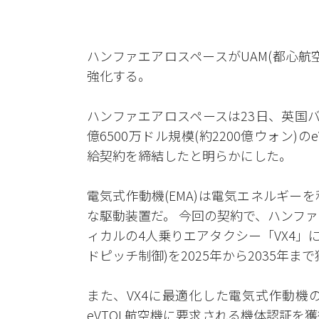
ハンファエアロスペースがUAM(都心
強化する。
ハンファエアロスペースは23日、英国バーティ
億6500万ドル規模(約2200億ウォン)
給契約を締結したと明らかにした。
電気式作動機(EMA)は電気エネルギー
な駆動装置だ。 今回の契約で、ハンファ
ィカルの4人乗りエアタクシー「VX4」
ドピッチ制御)を2025年から2035年
また、VX4に最適化した電気式作動機
eVTOL航空機に要求される機体認証を