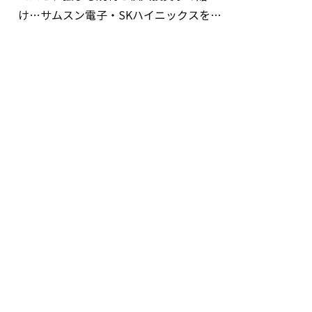
け…サムスン電子・SKハイニックスを巡
る明暗