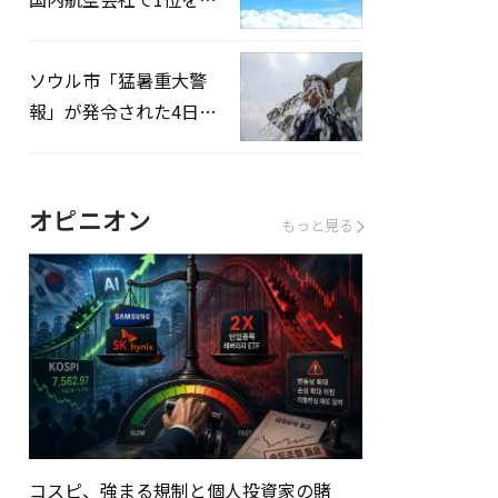
録…「上半期搭乗率
93%」
ソウル市「猛暑重大警
報」が発令された4日、
熱中症患者39人追加発
生
オピニオン
もっと見る
コスピ、強まる規制と個人投資家の賭