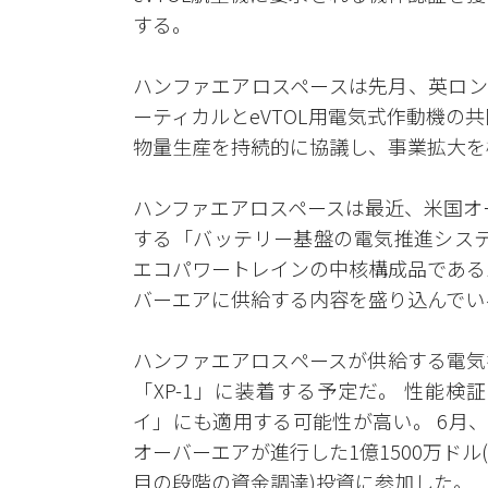
する。
ハンファエアロスペースは先月、英ロン
ーティカルとeVTOL用電気式作動機の
物量生産を持続的に協議し、事業拡大を
ハンファエアロスペースは最近、米国オーバ
する「バッテリー基盤の電気推進システ
エコパワートレインの中核構成品である
バーエアに供給する内容を盛り込んでい
ハンファエアロスペースが供給する電気
「XP-1」に装着する予定だ。 性能
イ」にも適用する可能性が高い。 6月
オーバーエアが進行した1億1500万ドル(
目の段階の資金調達)投資に参加した。