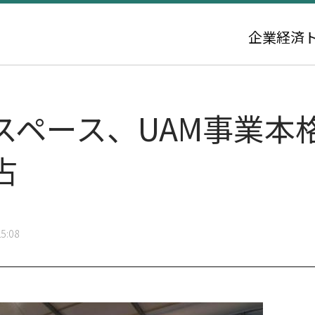
企業
経済
スペース、UAM事業本
占
5:08