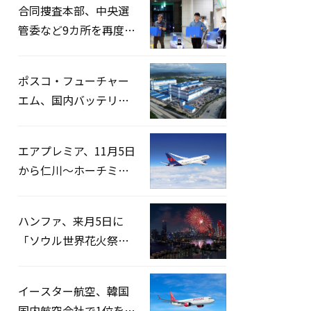
合同捜査本部、中央選
管委など9カ所を再度家
宅捜索…「投票率操
作」の資料を確保
ポスコ・フューチャー
エム、国内バッテリー
企業とLFP正極材19万ト
ンの供給契約を締結
エアプレミア、11月5日
から仁川〜ホーチミン
路線運航へ…3年2ヶ月
ぶりの再開
ハンファ、来月5日に
「ソウル世界花火祭り
2026」開催…韓・米・
英の3カ国が参加
イースター航空、韓国
国内航空会社で1位を記