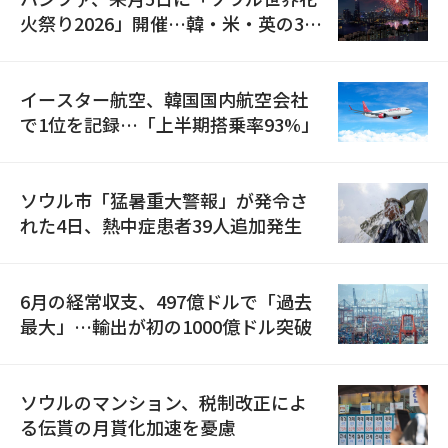
火祭り2026」開催…韓・米・英の3カ
国が参加
イースター航空、韓国国内航空会社
で1位を記録…「上半期搭乗率93%」
ソウル市「猛暑重大警報」が発令さ
れた4日、熱中症患者39人追加発生
6月の経常収支、497億ドルで「過去
最大」…輸出が初の1000億ドル突破
ソウルのマンション、税制改正によ
る伝貰の月貰化加速を憂慮