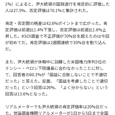
1%）によると、尹大統領の国政遂行を肯定的に評価した
人は27.5%、否定評価は70.1%と集計された。
肯定・否定間の格差は42.6%ポイントまで広がった。肯
定評価は前週比1.4%下落し、否定評価は前週比1.6%上
昇した。KSOI調査で不正評価が70%台を超えたのは今回
が初めてだ。肯定評価は2週間連続で30%台を割り込ん
だ。
また、尹大統領が休暇中に訪韓した米国権力序列3位の
ナンシー・ペロシ下院議長に会わなかったことに対し
て、回答者の60.3%が「国益に合致しないことで不適切
だった」と答えた。反面、「国益を考慮したことで適切
だった」という回答は26%、「よく分からない」という
回答は13.6%となった。
リアルメーターでも尹大統領の肯定評価率は20%台だっ
た。世論調査機関リアルメーターが1日から5日まで全国