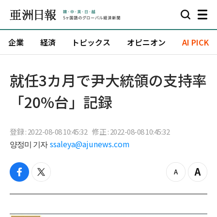
企業
経済
トピックス
オピニオン
AI PICK
就任3カ月で尹大統領の支持率
「20%台」記録
登録 : 2022-08-08 10:45:32
修正 : 2022-08-08 10:45:32
양정미 기자
ssaleya@ajunews.com
f
t
z
Z
a
w
o
o
c
i
o
o
e
t
m
m
b
t
o
i