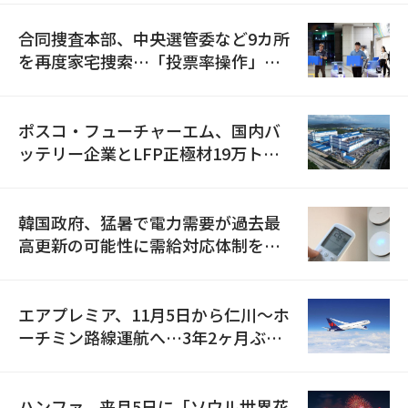
合同捜査本部、中央選管委など9カ所
を再度家宅捜索…「投票率操作」の
資料を確保
ポスコ・フューチャーエム、国内バ
ッテリー企業とLFP正極材19万トン
の供給契約を締結
韓国政府、猛暑で電力需要が過去最
高更新の可能性に需給対応体制を点
検
エアプレミア、11月5日から仁川〜ホ
ーチミン路線運航へ…3年2ヶ月ぶり
の再開
ハンファ、来月5日に「ソウル世界花