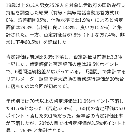
18歳以上の成人男女2528人を対象に尹政府の国政遂行支
持度を調査した結果（有線・無線電話自動応答方式10
0%、誤差範囲95%、信頼水準で±1.9%）によると肯定
評価は29.3%（非常に良い13.8%、良い方15.5%）と集
計された。一方、否定評価は67.8%（下手な方7.4%、非
常に下手60.5%）を記録した。
肯定評価は前週比3.8%下落し、否定評価は前週比3.3%
上昇した。肯定評価と否定評価の差は38.5%ポイント
で、6週間連続格差が広がっている。「週間」で集計する
リアルメーター調査で尹大統領の職務遂行評価が20%台
に落ちたのは今回が初めてだ。
年代別では70代以上の肯定評価は11.9%ポイント下落し
た41.7%となった（否定52.4%）。60代の肯定評価は5.0
ポイント下落した39.1%だった。全年齢の肯定評価比率
が下落したが、20代の間では肯定評価が3.5%ポイント上
昇し、26.9%と集計された。