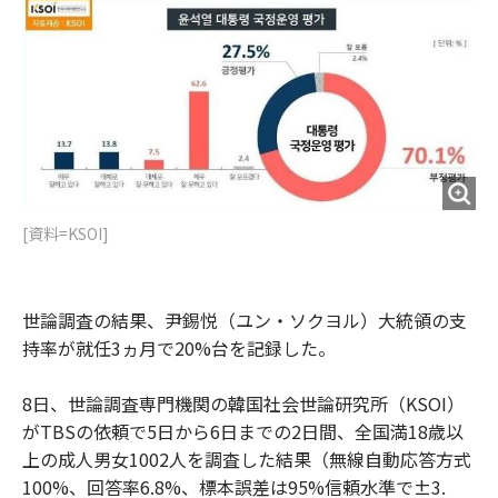
o
e
u
n
o
r
t
k
[資料=KSOI]
世論調査の結果、尹錫悦（ユン・ソクヨル）大統領の支
持率が就任3ヵ月で20%台を記録した。
8日、世論調査専門機関の韓国社会世論研究所（KSOI）
がTBSの依頼で5日から6日までの2日間、全国満18歳以
上の成人男女1002人を調査した結果（無線自動応答方式
100%、回答率6.8%、標本誤差は95%信頼水準で±3.