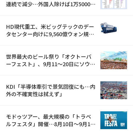
連続で減少…外国人除けば1万5000人
減
HD現代重工、米ビッグテックのデー
タセンター向けに9,560億ウォン規模
の発電設備を受注…「過去最大」
世界最大のビール祭り「オクトーバ
ーフェスト」、9月11〜20日にソウル
で開催
KDI「半導体牽引で景気回復にも…内
外の不確実性は拭えず」
モドゥツアー、最大規模の「トラベ
ルフェスタ」開催…8月10日～9月11
日