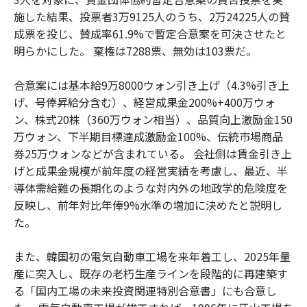
施した結果、投票者3万9125人のうち、2万24225人の賛
成票を投じ、賛成率61.9%で暫定合意案を可決させたと
明らかにした。 棄権は7288票、無効は103票だ。
合意案には基本給9万8000ウォン引き上げ（4.3%引き上
げ、号俸昇給分含む）、経営成果金200%+400万ウォ
ン、株式20株（360万ウォン相当）、品質向上激励金150
万ウォン、下半期目標達成激励金100%、伝統市場商品
券25万ウォンなどが含まれている。 会社側は賃金引き上
げと成果金規模が前年度の経営実績を考慮し、最近、半
導体需給難の長期化のような対内外の地政学的危険度を
反映し、前年対比年俸9%水準の増加に決めたと説明し
た。
また、韓国初の電気自動車工場を来年着工し、2025年量
産に突入し、既存の老朽生産ラインを段階的に再建築す
る「国内工場の未来投資関連特別合意書」にも合意し