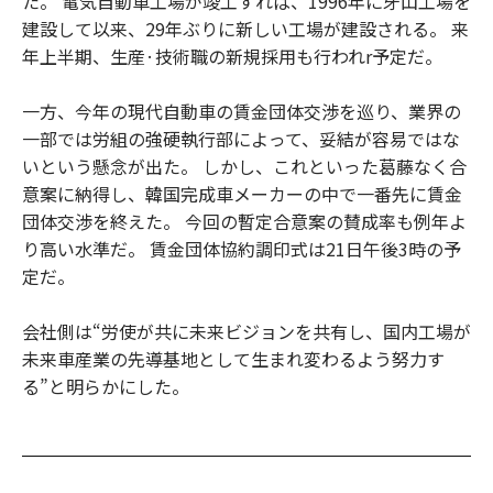
た。 電気自動車工場が竣工すれば、1996年に牙山工場を
建設して以来、29年ぶりに新しい工場が建設される。 来
年上半期、生産·技術職の新規採用も行われr予定だ。
一方、今年の現代自動車の賃金団体交渉を巡り、業界の
一部では労組の強硬執行部によって、妥結が容易ではな
いという懸念が出た。 しかし、これといった葛藤なく合
意案に納得し、韓国完成車メーカーの中で一番先に賃金
団体交渉を終えた。 今回の暫定合意案の賛成率も例年よ
り高い水準だ。 賃金団体協約調印式は21日午後3時の予
定だ。
会社側は“労使が共に未来ビジョンを共有し、国内工場が
未来車産業の先導基地として生まれ変わるよう努力す
る”と明らかにした。