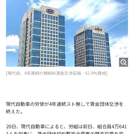
o
e
u
n
o
r
t
k
[現代自、4年連続の無紛糾賃金交渉妥結…61.9%賛成]
現代自動車の労使が4年連続スト無しで賃金団体交渉を
終えた。
20日、現代自動車によると、労組は前日、組合員4万641
3人を対象に、賃金団体協約暫定合意案の賛否投票を実