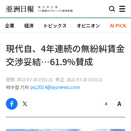
企業
経済
トピックス
オピニオン
AI PICK
現代自、4年連続の無紛糾賃金
交渉妥結…61.9%賛成
登録 : 2022-07-20 15:51:21
修正 : 2022-07-20 15:51:21
박수정 기자
psj2014@ajunews.com
f
t
z
Z
a
w
o
o
c
i
o
o
e
t
m
m
b
t
o
i