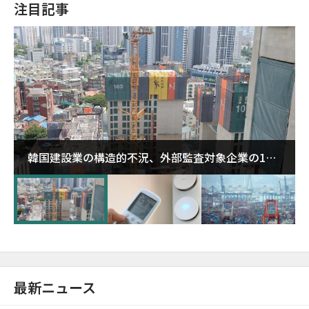
注目記事
韓国建設業の構造的不況、外部監査対象企業の1割
超が「ゾンビ企業」に…5年で2.8倍増
最新ニュース