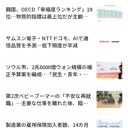
韓国、OECD「幸福度ランキング」19
位…物質的指標は最上位だが主観的
満足度は最下位
サムスン電子・NTTドコモ、AIで通
信品質を予測…低下頻度が半減
ソウル市、2兆8000億ウォン規模の補
正予算案を編成…「民生・青年・安
全」に8100億ウォンを集中投資
第2次ベビーブーマーの「不安な再就
職」…主要な仕事を離れた後、臨時
職が2倍近くに急増
製造業の雇用保険加入者数、14カ月