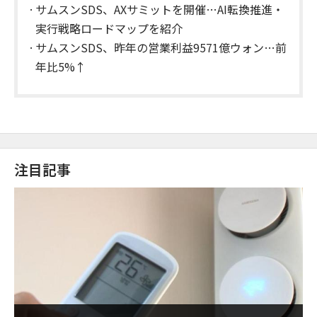
引」
サムスンSDS、AXサミットを開催…AI転換推進・
実行戦略ロードマップを紹介
サムスンSDS、昨年の営業利益9571億ウォン…前
年比5%↑
注目記事