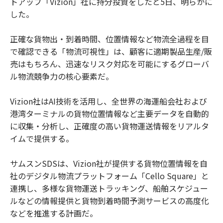
トアップ「Vizion」社に持分投資をしたと5日、明らかに
した。
正確な貨物出・到着時間、位置情報など物流全過程を目
で確認できる「物流可視性」は、顧客に適期製品生産/販
売はもちろん、迅速なリスク対応を可能にするグローバ
ル物流競争力の核心要素だ。
Vizion社はAI技術を活用し、全世界の海運船会社および
港湾ターミナルの貨物位置情報など主要データを自動的
に収集・分析し、正確度の高い貨物運送情報をリアルタ
イムで提供する。
サムスンSDSは、Vizion社が提供する貨物位置情報を自
社のデジタル物流プラットフォーム「Cello Square」と
連携し、多様な貨物運送トラッキング、船舶スケジュー
ルなどの情報提供と貨物到着時間予測サービスの高度化
などを推進する計画だ。