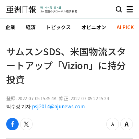
企業
経済
トピックス
オピニオン
AI PICK
サムスンSDS、米国物流スタ
ートアップ「Vizion」に持分
投資
登録 : 2022-07-05 15:45:48
修正 : 2022-07-05 22:15:24
박수정 기자
psj2014@ajunews.com
f
t
z
Z
a
w
o
o
c
i
o
o