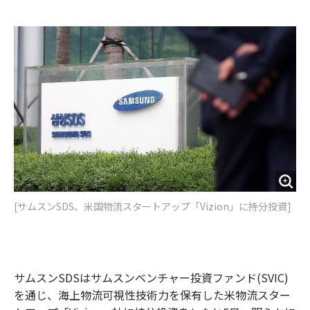
e
t
m
m
b
t
o
i
o
e
u
n
o
r
t
k
[サムスンSDS、米国物流スタートアップ「Vizion」に持分投資]
サムスンSDSはサムスンベンチャー投資ファンド(SVIC)
を通じ、海上物流可視性技術力を保有した米物流スター