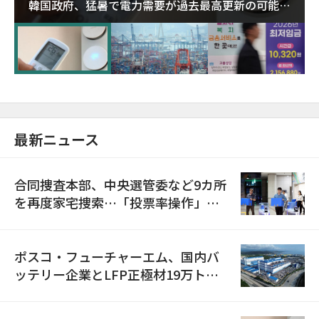
韓国政府、猛暑で電力需要が過去最高更新の可能性
に需給対応体制を点検
最新ニュース
合同捜査本部、中央選管委など9カ所
を再度家宅捜索…「投票率操作」の
資料を確保
ポスコ・フューチャーエム、国内バ
ッテリー企業とLFP正極材19万トン
の供給契約を締結