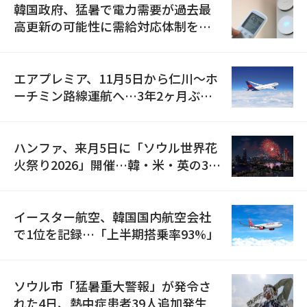
韓国政府、猛暑で電力需要が過去最
高更新の可能性に需給対応体制を点
検
エアプレミア、11月5日から仁川〜ホ
ーチミン路線運航へ…3年2ヶ月ぶり
の再開
ハンファ、来月5日に「ソウル世界花
火祭り2026」開催…韓・米・英の3カ
国が参加
イースター航空、韓国国内航空会社
で1位を記録…「上半期搭乗率93%」
ソウル市「猛暑重大警報」が発令さ
れた4日、熱中症患者39人追加発生