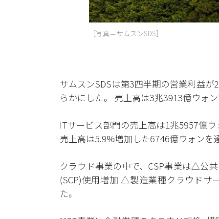
［写真＝サムスンSDS］
サムスンSDSは第3四半期の営業利益が2
らかにした。 売上高は3兆3913億ウォ
ITサービス部門の売上高は1兆5957億
売上高は5.9%増加した6746億ウォン
クラウド事業の中で、CSP事業は△公
(SCP)使用増加 △製造業種クラウド
た。