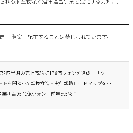
される航空物流と倉庫運営事業を強化する方針だ。
信 、翻案、配布することは禁じられています。
· サムスンSDS、2026年第2四半期の売上高3兆7178億ウォンを達成…「クラウド・物流の成長が牽引」
· サムスンSDS、AXサミットを開催…AI転換推進・実行戦略ロードマップを紹介
営業利益9571億ウォン…前年比5%↑