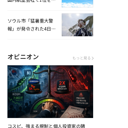
録…「上半期搭乗率
93%」
ソウル市「猛暑重大警
報」が発令された4日、
熱中症患者39人追加発
生
オピニオン
もっと見る
コスピ、強まる規制と個人投資家の賭