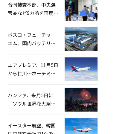
合同捜査本部、中央選
管委など9カ所を再度家
宅捜索…「投票率操
作」の資料を確保
ポスコ・フューチャー
エム、国内バッテリー
企業とLFP正極材19万ト
ンの供給契約を締結
エアプレミア、11月5日
から仁川〜ホーチミン
路線運航へ…3年2ヶ月
ぶりの再開
ハンファ、来月5日に
「ソウル世界花火祭り
2026」開催…韓・米・
英の3カ国が参加
イースター航空、韓国
国内航空会社で1位を記