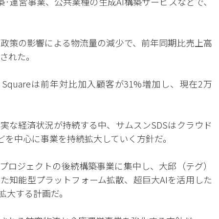
築·運営事業、公共業種の生成AI構築サービスなどで、
政策の影響による物流量の減少で、前年同期比売上高
計された。
 Squareは前年対比加入顧客が31%増加し、現在2万
実な経済状況が持続する中、サムスンSDSはクラウド
areなどを中心に事業を持続拡大していく方針だ。
るプロジェクトの後続構築事業に集中し、大邱（テグ）
た知能型プラットフォーム拡散、超巨大AIを活用した
を拡大する計画だ。