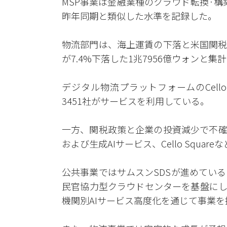
MSP事業は金融業種のクラウド転換·構
昨年同期と類似した水準を記録した。
物流部門は、海上運賃の下落と米国関税
が7.4%下落した1兆7956億ウォンと集
デジタル物流プラットフォームのCello
3451社がサービスを利用している。
一方、関税政策と企業の投資減少で不確
および生成AIサービス、Cello Squ
公共事業ではサムスンSDSが進めてい
民官協力型クラウドセンターを基盤にし
機関別AIサービス高度化を通じて事業