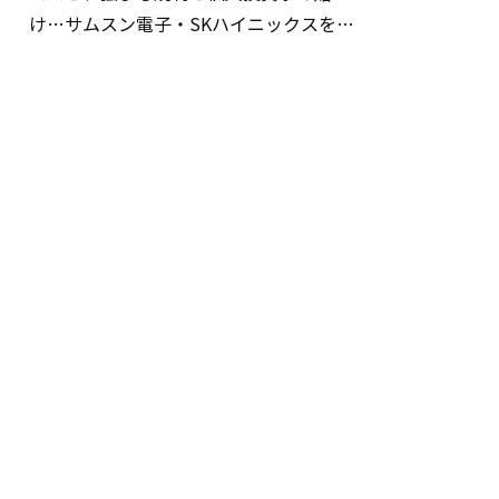
け…サムスン電子・SKハイニックスを巡
る明暗