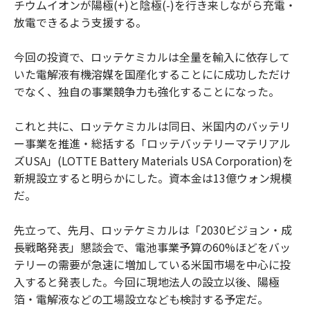
チウムイオンが陽極(+)と陰極(-)を行き来しながら充電・
放電できるよう支援する。
今回の投資で、ロッテケミカルは全量を輸入に依存して
いた電解液有機溶媒を国産化することにに成功しただけ
でなく、独自の事業競争力も強化することになった。
これと共に、ロッテケミカルは同日、米国内のバッテリ
ー事業を推進・総括する「ロッテバッテリーマテリアル
ズUSA」(LOTTE Battery Materials USA Corporation)を
新規設立すると明らかにした。資本金は13億ウォン規模
だ。
先立って、先月、ロッテケミカルは「2030ビジョン・成
長戦略発表」懇談会で、電池事業予算の60%ほどをバッ
テリーの需要が急速に増加している米国市場を中心に投
入すると発表した。今回に現地法人の設立以後、陽極
箔・電解液などの工場設立なども検討する予定だ。