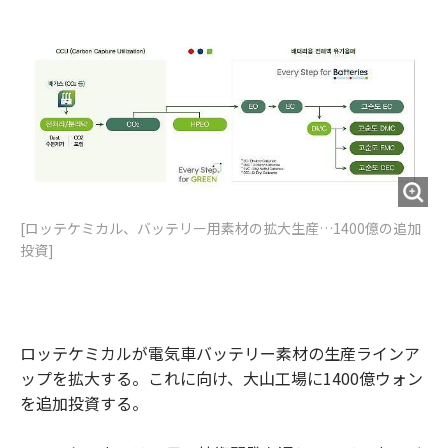
e
t
m
m
b
t
o
i
o
e
u
n
o
r
t
k
[ロッテケミカル、バッテリー用素材の拡大生産…1400億の追加
投資]
ロッテケミカルが電気車バッテリー素材の生産ラインア
ップを拡大する。これに向け、大山工場に1400億ウォン
を追加投資する。