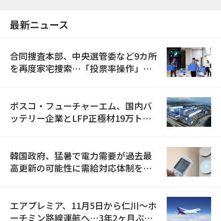
最新ニュース
合同捜査本部、中央選管委など9カ所
を再度家宅捜索…「投票率操作」の
資料を確保
ポスコ・フューチャーエム、国内バ
ッテリー企業とLFP正極材19万トン
の供給契約を締結
韓国政府、猛暑で電力需要が過去最
高更新の可能性に需給対応体制を点
検
エアプレミア、11月5日から仁川〜ホ
ーチミン路線運航へ…3年2ヶ月ぶり