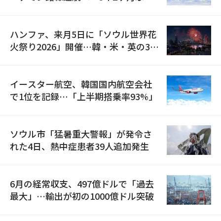
の再開
ハンファ、来月5日に「ソウル世界花
火祭り2026」開催…韓・米・英の3カ
国が参加
イースター航空、韓国国内航空会社
で1位を記録…「上半期搭乗率93%」
ソウル市「猛暑重大警報」が発令さ
れた4日、熱中症患者39人追加発生
6月の経常収支、497億ドルで「過去
最大」…輸出が初の1000億ドル突破