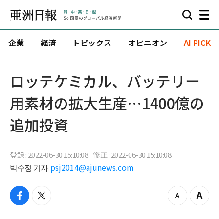
企業
経済
トピックス
オピニオン
AI PICK
ロッテケミカル、バッテリー
用素材の拡大生産…1400億の
追加投資
登録 : 2022-06-30 15:10:08
修正 : 2022-06-30 15:10:08
박수정 기자
psj2014@ajunews.com
f
t
z
Z
a
w
o
o
c
i
o
o