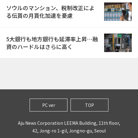
ソウルのマンション、税制改正によ
る伝貰の月貰化加速を憂慮
5大銀行も地方銀行も延滞率上昇…融
資のハードルはさらに高く
PC ver
TOP
Aju News Corporation LEEMA Building, 11th floor,
42, Jong-ro 1-gil, Jongno-gu, Seoul