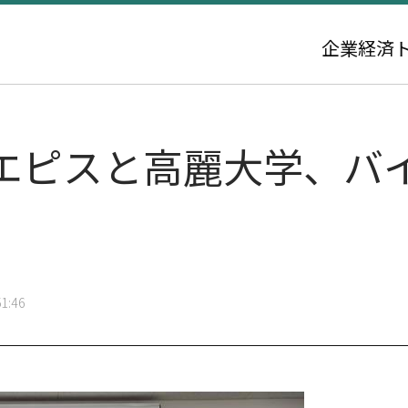
企業
経済
エピスと高麗大学、バ
1:46