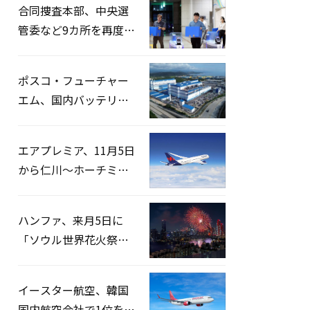
合同捜査本部、中央選
管委など9カ所を再度家
宅捜索…「投票率操
作」の資料を確保
ポスコ・フューチャー
エム、国内バッテリー
企業とLFP正極材19万ト
ンの供給契約を締結
エアプレミア、11月5日
から仁川〜ホーチミン
路線運航へ…3年2ヶ月
ぶりの再開
ハンファ、来月5日に
「ソウル世界花火祭り
2026」開催…韓・米・
英の3カ国が参加
イースター航空、韓国
国内航空会社で1位を記