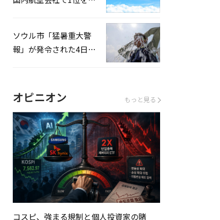
録…「上半期搭乗率
93%」
ソウル市「猛暑重大警
報」が発令された4日、
熱中症患者39人追加発
生
オピニオン
もっと見る
コスピ、強まる規制と個人投資家の賭