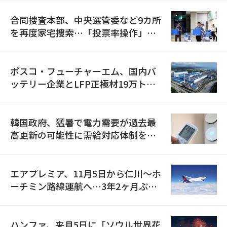
合同捜査本部、中央選管委など9カ所
を再度家宅捜索…「投票率操作」の
資料を確保
ポスコ・フューチャーエム、国内バ
ッテリー企業とLFP正極材19万トン
の供給契約を締結
韓国政府、猛暑で電力需要が過去最
高更新の可能性に需給対応体制を点
検
エアプレミア、11月5日から仁川〜ホ
ーチミン路線運航へ…3年2ヶ月ぶり
の再開
ハンファ、来月5日に「ソウル世界花