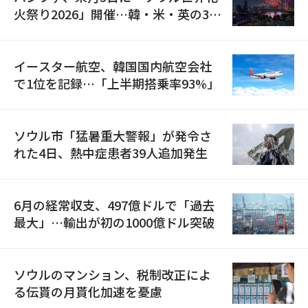
火祭り2026」開催…韓・米・英の3カ
国が参加
イースター航空、韓国国内航空会社
で1位を記録…「上半期搭乗率93%」
ソウル市「猛暑重大警報」が発令さ
れた4日、熱中症患者39人追加発生
6月の経常収支、497億ドルで「過去
最大」…輸出が初の1000億ドル突破
ソウルのマンション、税制改正によ
る伝貰の月貰化加速を憂慮