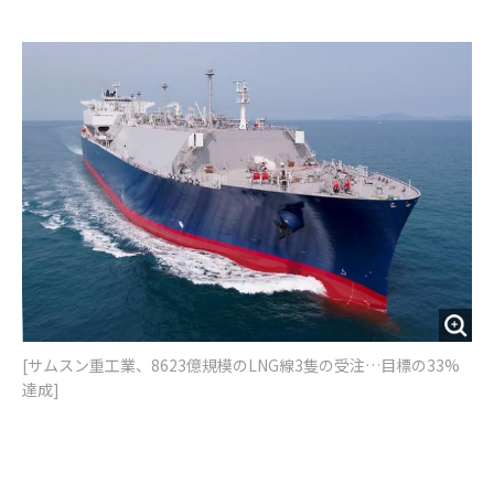
e
t
m
m
b
t
o
i
o
e
u
n
o
r
t
k
[サムスン重工業、8623億規模のLNG線3隻の受注…目標の33%
達成]