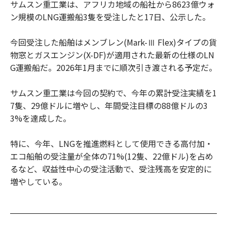
サムスン重工業は、アフリカ地域の船社から8623億ウォ
ン規模のLNG運搬船3隻を受注したと17日、公示した。
今回受注した船舶はメンブレン(Mark-Ⅲ Flex)タイプの貨
物窓とガスエンジン(X-DF)が適用された最新の仕様のLN
G運搬船だ。2026年1月までに順次引き渡される予定だ。
サムスン重工業は今回の契約で、今年の累計受注実績を1
7隻、29億ドルに増やし、年間受注目標の88億ドルの3
3%を達成した。
特に、今年、LNGを推進燃料として使用できる高付加・
エコ船舶の受注量が全体の71%(12隻、22億ドル)を占め
るなど、収益性中心の受注活動で、受注残高を安定的に
増やしている。