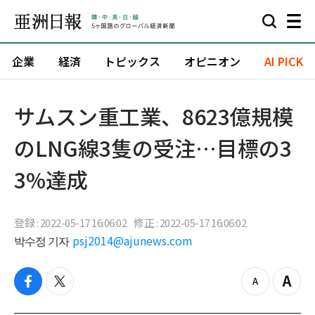
企業
経済
トピックス
オピニオン
AI PICK
サムスン重工業、8623億規模
のLNG線3隻の受注…目標の3
3%達成
登録 : 2022-05-17 16:06:02
修正 : 2022-05-17 16:06:02
박수정 기자
psj2014@ajunews.com
f
t
z
Z
a
w
o
o
c
i
o
o