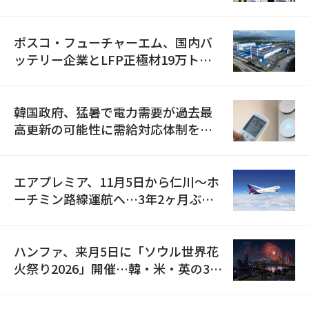
資料を確保
ポスコ・フューチャーエム、国内バ
ッテリー企業とLFP正極材19万トン
の供給契約を締結
韓国政府、猛暑で電力需要が過去最
高更新の可能性に需給対応体制を点
検
エアプレミア、11月5日から仁川〜ホ
ーチミン路線運航へ…3年2ヶ月ぶり
の再開
ハンファ、来月5日に「ソウル世界花
火祭り2026」開催…韓・米・英の3カ
国が参加