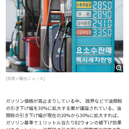
o
e
u
n
o
r
t
k
[写真＝聯合ニュース]
ガソリン価格が高止まりしている中、 政界などで油類税
の引き下げ幅を30%に拡大する案が議論されている。油
類税の引き下げ幅が現在の20%から30%に拡大すれば、
ガソリン基準で１リットル当たり82ウォンの値下げ効果