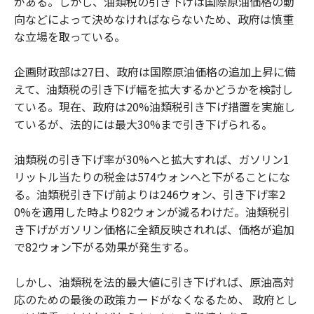
がある。しかし、油類税の引き下げは国際原油価格の動
向などによって決めなければならないため、政府は慎重
な立場を取っている。
企画財政部は27日、政府は国際原油価格の追加上昇に備
えて、油類税の引き下げ幅を拡大するかどうかを検討し
ている。現在、政府は20%油類税引き下げ措置を実施し
ているが、法的には最大30%まで引き下げられる。
油類税の引き下げ率が30%へと拡大すれば、ガソリン1
リットル当たりの税金は574ウォンへと下がることにな
る。油類税引き下げ前よりは246ウォン、引き下げ率2
0%を適用した時より82ウォンが減るわけだ。油類税引
き下げがガソリン価格に全額反映されれば、価格が追加
で82ウォン下がる効果が発生する。
しかし、油類税を法的最大値に引き下げれば、原油高対
応のための最後の政策カードがなくなるため、 政府とし