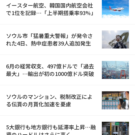
イースター航空、韓国国内航空会社
で1位を記録…「上半期搭乗率93%」
ソウル市「猛暑重大警報」が発令さ
れた4日、熱中症患者39人追加発生
6月の経常収支、497億ドルで「過去
最大」…輸出が初の1000億ドル突破
ソウルのマンション、税制改正によ
る伝貰の月貰化加速を憂慮
5大銀行も地方銀行も延滞率上昇…融
資のハードルはさらに高く