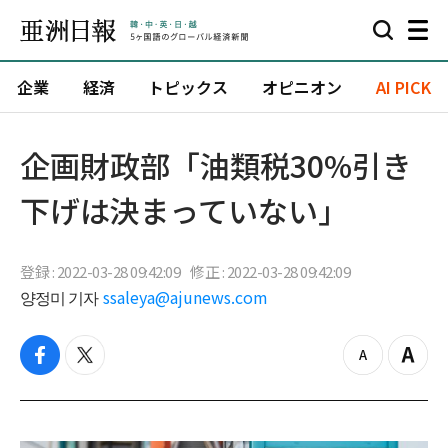
企業
経済
トピックス
オピニオン
AI PICK
企画財政部「油類税30%引き
下げは決まっていない」
登録 : 2022-03-28 09:42:09
修正 : 2022-03-28 09:42:09
양정미 기자
ssaleya@ajunews.com
f
t
z
Z
a
w
o
o
c
i
o
o
e
t
m
m
b
t
o
i