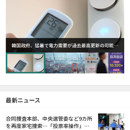
韓国政府、猛暑で電力需要が過去最高更新の可能性
に需給対応体制を点検
最新ニュース
合同捜査本部、中央選管委など9カ所
を再度家宅捜索…「投票率操作」の