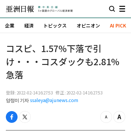
企業
経済
トピックス
オピニオン
AI PICK
コスピ、1.57%下落で引
け・・・コスダックも2.81%
急落
登録 : 2022-02-14 16:27:53
修正 : 2022-02-14 16:27:53
양정미 기자
ssaleya@ajunews.com
f
t
z
Z
a
w
o
o
c
i
o
o