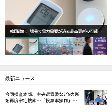
韓国政府、猛暑で電力需要が過去最高更新の可能性
に需給対応体制を点検
最新ニュース
合同捜査本部、中央選管委など9カ所
を再度家宅捜索…「投票率操作」の
資料を確保