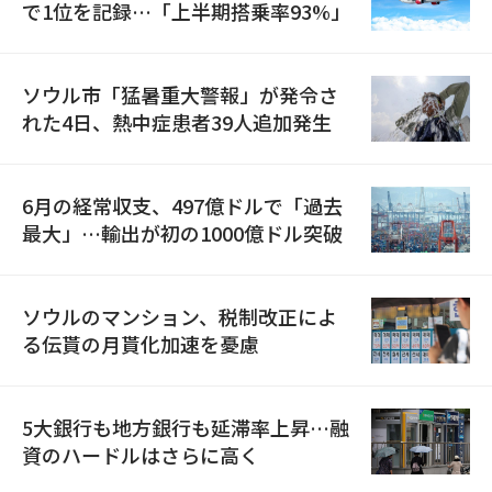
で1位を記録…「上半期搭乗率93%」
ソウル市「猛暑重大警報」が発令さ
れた4日、熱中症患者39人追加発生
6月の経常収支、497億ドルで「過去
最大」…輸出が初の1000億ドル突破
ソウルのマンション、税制改正によ
る伝貰の月貰化加速を憂慮
5大銀行も地方銀行も延滞率上昇…融
資のハードルはさらに高く