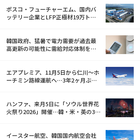
ポスコ・フューチャーエム、国内バ
ッテリー企業とLFP正極材19万トン
の供給契約を締結
韓国政府、猛暑で電力需要が過去最
高更新の可能性に需給対応体制を点
検
エアプレミア、11月5日から仁川〜ホ
ーチミン路線運航へ…3年2ヶ月ぶり
の再開
ハンファ、来月5日に「ソウル世界花
火祭り2026」開催…韓・米・英の3カ
国が参加
イースター航空、韓国国内航空会社