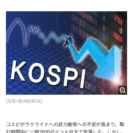
e
t
m
m
b
t
o
i
o
e
u
n
o
r
t
k
[写真=亜洲経済DB]
コスピがウクライナへの武力衝突への不安が高まり、取
引時間中に一時2600ポイント台まで急落した。しかし、