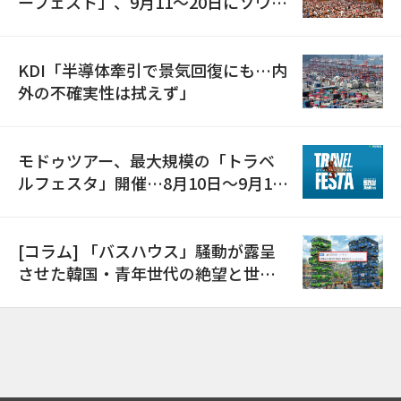
ーフェスト」、9月11〜20日にソウル
で開催
KDI「半導体牽引で景気回復にも…内
外の不確実性は拭えず」
モドゥツアー、最大規模の「トラベ
ルフェスタ」開催…8月10日～9月11
日
[コラム] 「バスハウス」騒動が露呈
させた韓国・青年世代の絶望と世代
間格差