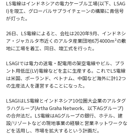
LS電線はインドネシアの電力ケーブル工場(以下、LSAG
I)を竣工、グローバルサプライチェーンの構築に青信号
が灯った。
26日、LS電線によると、会社は2020年9月、インドネシ
ア・ジャカルタ市近くのアルタ産業団地6万4000m²の敷
地に工場を着工、同日、竣工式を行った。
LSAGIでは電力の送電・配電用の架空電線やビル、プラ
ント用低圧(LV)電線などを主に生産する。これでLS電線
は米国、ポーランド、ベトナム、中国など海外に計12つ
の生産法人を運営することになった。
LSAGIはLS電線とインドネシア10位圏大企業のアルタグ
ラハグループ(Artha Graha Network、以下AGグループ)
の合弁法だ。LS電線はAGグループの銀行、ホテル、建
設/リゾートなどの現地事業の経験と営業ネットワークな
どを活用し、市場を拡大するという計画だ。