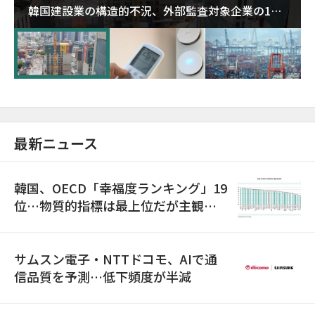
韓国建設業の構造的不況、外部監査対象企業の1割
超が「ゾンビ企業」に…5年で2.8倍増
最新ニュース
韓国、OECD「幸福度ランキング」19
位…物質的指標は最上位だが主観的
満足度は最下位
サムスン電子・NTTドコモ、AIで通
信品質を予測…低下頻度が半減