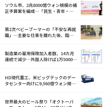
ソウル市、2兆8000億ウォン規模の補
正予算案を編成…「民生・青年・安
全」に8100億ウォンを集中投資
第2次ベビーブーマーの「不安な再就
職」…主要な仕事を離れた後、臨時
職が2倍近くに急増
製造業の雇用保険加入者数、14カ月
連続で減少…外国人除けば1万5000人
減
HD現代重工、米ビッグテックのデー
タセンター向けに9,560億ウォン規模
の発電設備を受注…「過去最大」
世界最大のビール祭り「オクトーバ