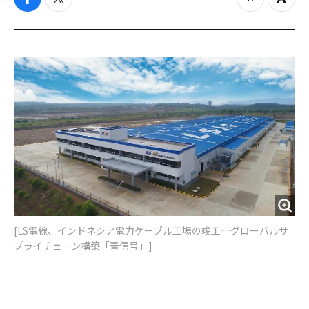
f
t
z
Z
a
w
o
o
c
i
o
o
e
t
m
m
b
t
o
i
o
e
u
n
o
r
t
k
[​LS電線、インドネシア電力ケーブル工場の竣工…グローバルサ
プライチェーン構築「青信号」]