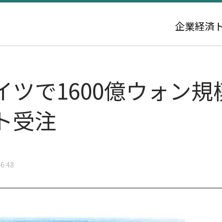
企業
経済
イツで1600億ウォン
ト受注
6:48