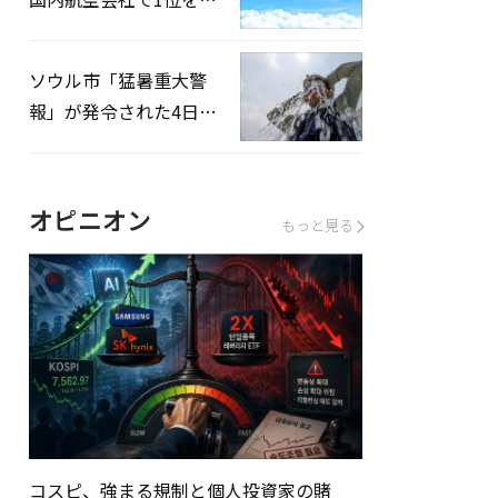
録…「上半期搭乗率
93%」
ソウル市「猛暑重大警
報」が発令された4日、
熱中症患者39人追加発
生
オピニオン
もっと見る
コスピ、強まる規制と個人投資家の賭