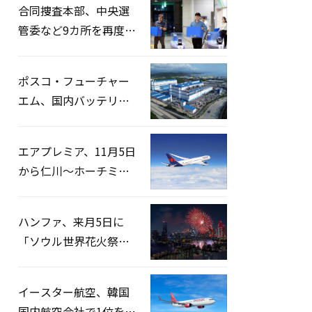
合同捜査本部、中央選
管委など9カ所を再度家
宅捜索…「投票率操
作」の資料を確保
ポスコ・フューチャー
エム、国内バッテリー
企業とLFP正極材19万ト
ンの供給契約を締結
エアプレミア、11月5日
から仁川〜ホーチミン
路線運航へ…3年2ヶ月
ぶりの再開
ハンファ、来月5日に
「ソウル世界花火祭り
2026」開催…韓・米・
英の3カ国が参加
イースター航空、韓国
国内航空会社で1位を記