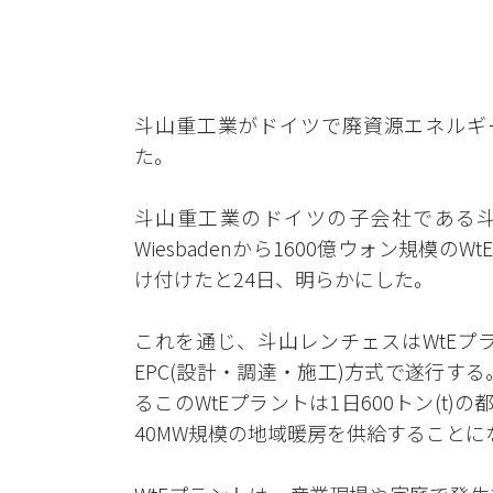
斗山重工業がドイツで廃資源エネルギー化(W
た。
斗山重工業のドイツの子会社である斗山レン
Wiesbadenから1600億ウォン規模のWtE
け付けたと24日、明らかにした。
これを通じ、斗山レンチェスはWtEプ
EPC(設計・調達・施工)方式で遂行する。
るこのWtEプラントは1日600トン(t
40MW規模の地域暖房を供給することに