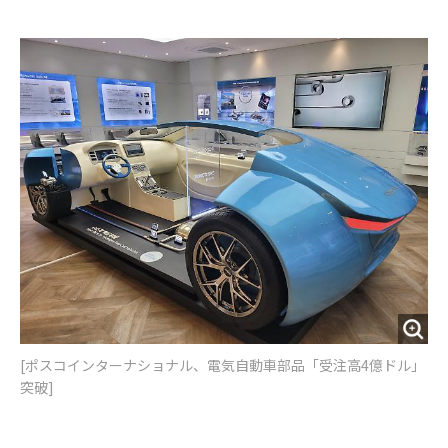
e
t
m
m
b
t
o
i
o
e
u
n
o
r
t
k
[ポスコインターナショナル、電気自動車部品「受注高4億ドル」
突破]