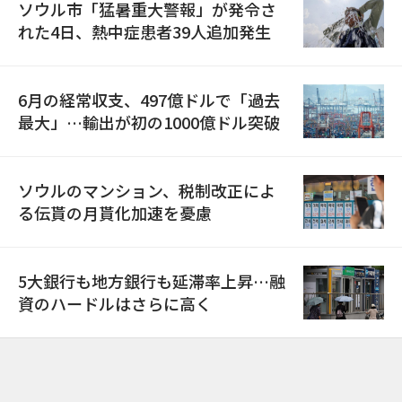
ソウル市「猛暑重大警報」が発令さ
れた4日、熱中症患者39人追加発生
6月の経常収支、497億ドルで「過去
最大」…輸出が初の1000億ドル突破
ソウルのマンション、税制改正によ
る伝貰の月貰化加速を憂慮
5大銀行も地方銀行も延滞率上昇…融
資のハードルはさらに高く