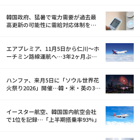
の供給契約を締結
韓国政府、猛暑で電力需要が過去最
高更新の可能性に需給対応体制を点
検
エアプレミア、11月5日から仁川〜ホ
ーチミン路線運航へ…3年2ヶ月ぶり
の再開
ハンファ、来月5日に「ソウル世界花
火祭り2026」開催…韓・米・英の3カ
国が参加
イースター航空、韓国国内航空会社
で1位を記録…「上半期搭乗率93%」