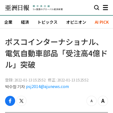
企業
経済
トピックス
オピニオン
AI PICK
ポスコインターナショナル、
電気自動車部品「受注高4億ド
ル」突破
登録 : 2022-01-13 15:25:52
修正 : 2022-01-13 15:25:52
박수정 기자
psj2014@ajunews.com
f
t
z
Z
a
w
o
o
c
i
o
o