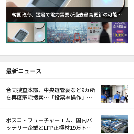
韓国政府、猛暑で電力需要が過去最高更新の可能性
に需給対応体制を点検
最新ニュース
合同捜査本部、中央選管委など9カ所
を再度家宅捜索…「投票率操作」の
資料を確保
ポスコ・フューチャーエム、国内バ
ッテリー企業とLFP正極材19万トン