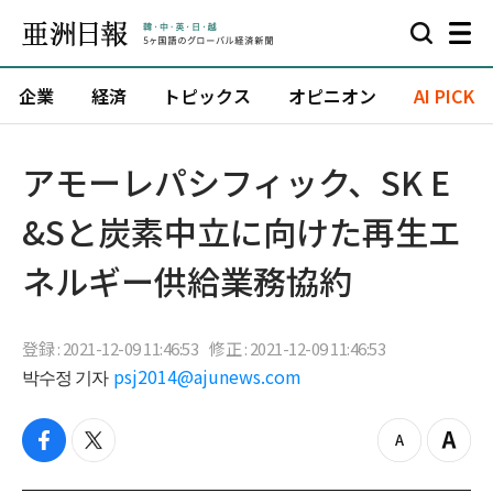
企業
経済
トピックス
オピニオン
AI PICK
アモーレパシフィック、SK E
&Sと炭素中立に向けた再生エ
ネルギー供給業務協約
登録 : 2021-12-09 11:46:53
修正 : 2021-12-09 11:46:53
박수정 기자
psj2014@ajunews.com
f
t
z
Z
a
w
o
o
c
i
o
o