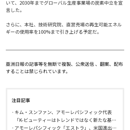
いて、2030年までグローバル生産事業場の炭素中立を宣
言した。
さらに、本社、技術研究院、直営売場の再生可能エネル
ギーの使用率を100%まで引き上げる予定だ。
亜洲日報の記事等を無断で複製、公衆送信 、翻案、配布
することは禁じられています。
注目記事
キム・スンファン、アモーレパシフィック代表
「K-ビューティーはトレンドではなく新たな基
準」
アモーレパシフィック「エストラ」、米国進出…