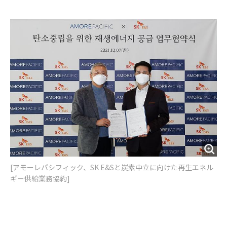
e
t
m
m
b
t
o
i
o
e
u
n
o
r
t
k
[アモーレパシフィック、SK E&Sと炭素中立に向けた再生エネル
ギー供給業務協約]