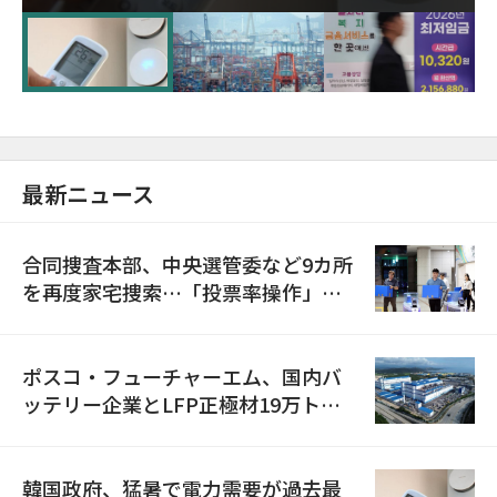
に需給対応体制を点検
最新ニュース
合同捜査本部、中央選管委など9カ所
を再度家宅捜索…「投票率操作」の
資料を確保
ポスコ・フューチャーエム、国内バ
ッテリー企業とLFP正極材19万トン
の供給契約を締結
韓国政府、猛暑で電力需要が過去最