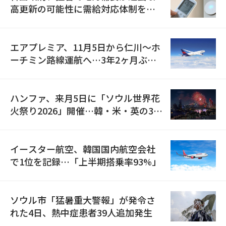
高更新の可能性に需給対応体制を点
検
エアプレミア、11月5日から仁川〜ホ
ーチミン路線運航へ…3年2ヶ月ぶり
の再開
ハンファ、来月5日に「ソウル世界花
火祭り2026」開催…韓・米・英の3カ
国が参加
イースター航空、韓国国内航空会社
で1位を記録…「上半期搭乗率93%」
ソウル市「猛暑重大警報」が発令さ
れた4日、熱中症患者39人追加発生