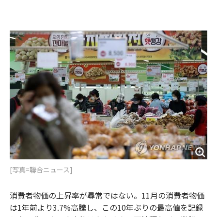
e
t
m
m
b
t
o
i
o
e
u
n
o
r
t
k
[写真=聯合ニュース]
消費者物価の上昇率が尋常ではない。11月の消費者物価
は1年前より3.7%高騰し、この10年ぶりの最高値を記録