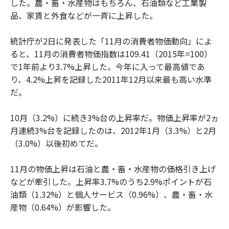
した。農・畜・水産物はもちろん、石油類など工業製
品、家賃と外食などが一斉に上昇した。
統計庁が2日に発表した「11月の消費者物価動向」によ
ると、11月の消費者物価指数は109.41（2015年=100）
で1年前より3.7%上昇した。今年に入って最高値であ
り、4.2%上昇を記録した2011年12月以来最も高い水準
だ。
10月（3.2%）に続き3%台の上昇率だ。物価上昇率が2ヵ
月連続3%台を記録したのは、2012年1月（3.3%）と2月
（3.0%）以後初めてだ。
11月の物価上昇は石油と農・畜・水産物の価格引き上げ
などが牽引した。上昇率3.7%のうち2.9%ポイントが石
油類（1.32%）と個人サービス（0.96%）、農・畜・水
産物（0.64%）が影響した。