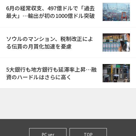
6月の経常収支、497億ドルで「過去
最大」…輸出が初の1000億ドル突破
ソウルのマンション、税制改正によ
る伝貰の月貰化加速を憂慮
5大銀行も地方銀行も延滞率上昇…融
資のハードルはさらに高く
PC ver
TOP