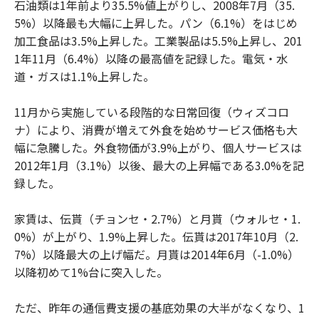
石油類は1年前より35.5%値上がりし、2008年7月（35.
5%）以降最も大幅に上昇した。パン（6.1%）をはじめ
加工食品は3.5%上昇した。工業製品は5.5%上昇し、201
1年11月（6.4%）以降の最高値を記録した。電気・水
道・ガスは1.1%上昇した。
11月から実施している段階的な日常回復（ウィズコロ
ナ）により、消費が増えて外食を始めサービス価格も大
幅に急騰した。外食物価が3.9%上がり、個人サービスは
2012年1月（3.1%）以後、最大の上昇幅である3.0%を記
録した。
家賃は、伝貰（チョンセ・2.7%）と月貰（ウォルセ・1.
0%）が上がり、1.9%上昇した。伝貰は2017年10月（2.
7%）以降最大の上げ幅だ。月貰は2014年6月（-1.0%）
以降初めて1%台に突入した。
ただ、昨年の通信費支援の基底効果の大半がなくなり、1