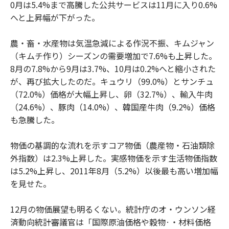
0月は5.4%まで高騰した公共サービスは11月に入り0.6%
へと上昇幅が下がった。
農・畜・水産物は気温急減による作況不振、キムジャン
（キムチ作り）シーズンの需要増加で7.6%も上昇した。
8月の7.8%から9月は3.7%、10月は0.2%へと縮小された
が、再び拡大したのだ。キュウリ（99.0%）とサンチュ
（72.0%）価格が大幅上昇し、卵（32.7%）、輸入牛肉
（24.6%）、豚肉（14.0%）、韓国産牛肉（9.2%）価格
も急騰した。
物価の基調的な流れを示すコア物価（農産物・石油類除
外指数）は2.3%上昇した。実感物価を示す生活物価指数
は5.2%上昇し、2011年8月（5.2%）以後最も高い増加幅
を見せた。
12月の物価展望も明るくない。統計庁のオ・ウンソン経
済動向統計審議官は「国際原油価格や穀物·・材料価格