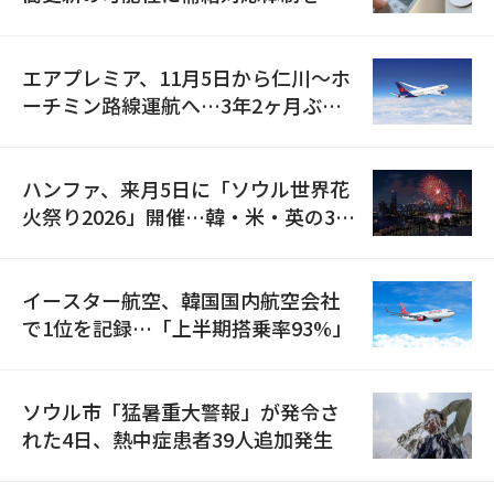
検
エアプレミア、11月5日から仁川〜ホ
ーチミン路線運航へ…3年2ヶ月ぶり
の再開
ハンファ、来月5日に「ソウル世界花
火祭り2026」開催…韓・米・英の3カ
国が参加
イースター航空、韓国国内航空会社
で1位を記録…「上半期搭乗率93%」
ソウル市「猛暑重大警報」が発令さ
れた4日、熱中症患者39人追加発生