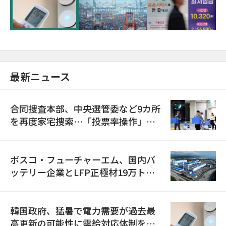
に需給対応体制を点検
最新ニュース
合同捜査本部、中央選管委など9カ所
を再度家宅捜索…「投票率操作」の
資料を確保
ポスコ・フューチャーエム、国内バ
ッテリー企業とLFP正極材19万トン
の供給契約を締結
韓国政府、猛暑で電力需要が過去最
高更新の可能性に需給対応体制を点