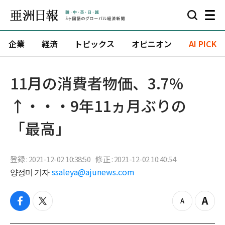
企業
経済
トピックス
オピニオン
AI PICK
11月の消費者物価、3.7%
↑・・・9年11ヵ月ぶりの
「最高」
登録 : 2021-12-02 10:38:50
修正 : 2021-12-02 10:40:54
양정미 기자
ssaleya@ajunews.com
f
t
z
Z
a
w
o
o
c
i
o
o