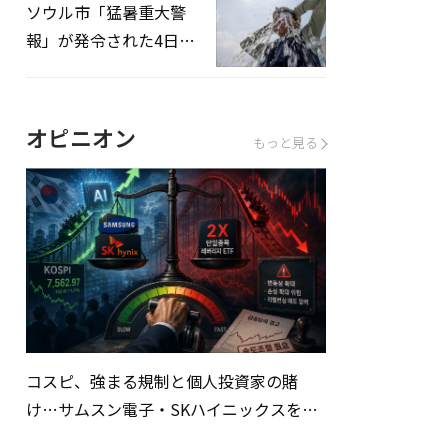
ソウル市「猛暑重大警
報」が発令された4日、
熱中症患者39人追加発
生
オピニオン
もっと見る
コスピ、強まる規制と個人投資家の賭
け…サムスン電子・SKハイニックスを巡
る明暗