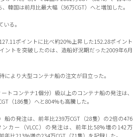
うち、韓国は前月比最大幅（36万CGT）へと増加した。
ている。
7.11ポイントに比べ約20%上昇した152.28ポイント
イントを突破したのは、造船好況期だった2009年6月
待により大型コンテナ船の注文が目立った。
20フィートコンテナ1個分）級以上のコンテナ船の発注は、
万CGT（186隻）へと804%も高騰した。
）船の発注は、前年比239万CGT（28隻）の2倍の476
ンカー（VLCC）の発注は、前年比58%増の142万
年比213%増の234万CGT（71隻）を記録した。