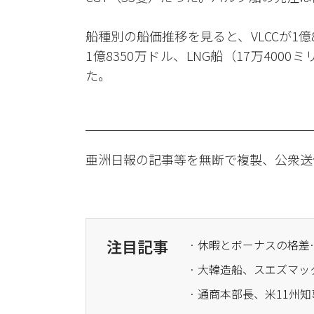
船種別の船価推移を見ると、VLCCが1億8
1億8350万ドル、LNG船（17万400
た。
亜洲日報の記事等を無断で複製、公衆送
注目記事
· 休暇とボーナスの格
· 通商本部長、米11