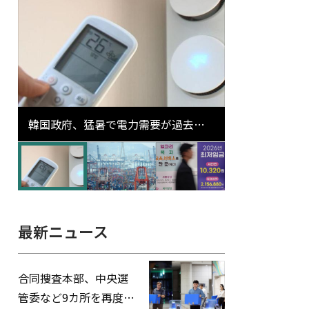
韓国政府、猛暑で電力需要が過去最
高更新の可能性に需給対応体制を点
検
最新ニュース
合同捜査本部、中央選
管委など9カ所を再度家