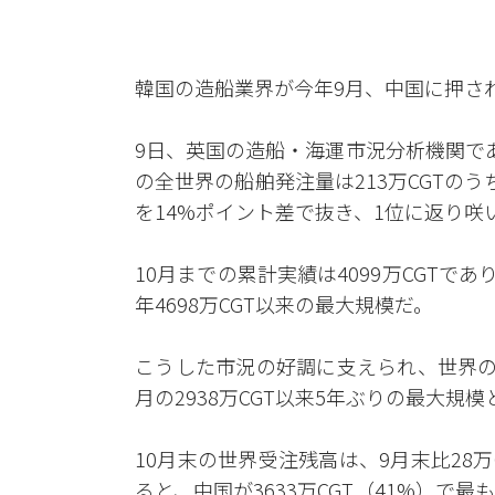
韓国の造船業界が今年9月、中国に押さ
9日、英国の造船・海運市況分析機関で
の全世界の船舶発注量は213万CGTのうち
を14%ポイント差で抜き、1位に返り咲
10月までの累計実績は4099万CGTであり
年4698万CGT以来の最大規模だ。
こうした市況の好調に支えられ、世界の受注
月の2938万CGT以来5年ぶりの最大規模
10月末の世界受注残高は、9月末比28万
ると、中国が3633万CGT（41%）で最