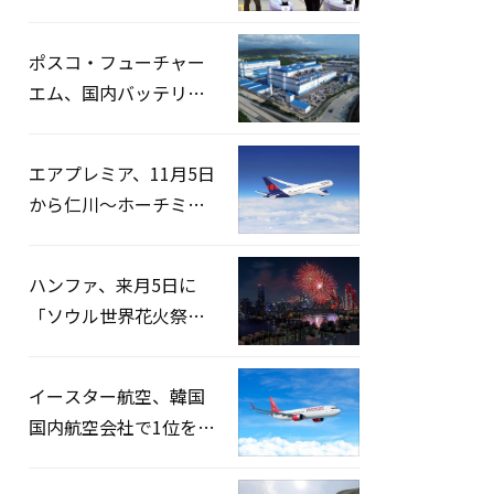
宅捜索…「投票率操
作」の資料を確保
ポスコ・フューチャー
エム、国内バッテリー
企業とLFP正極材19万ト
ンの供給契約を締結
エアプレミア、11月5日
から仁川〜ホーチミン
路線運航へ…3年2ヶ月
ぶりの再開
ハンファ、来月5日に
「ソウル世界花火祭り
2026」開催…韓・米・
英の3カ国が参加
イースター航空、韓国
国内航空会社で1位を記
録…「上半期搭乗率
93%」