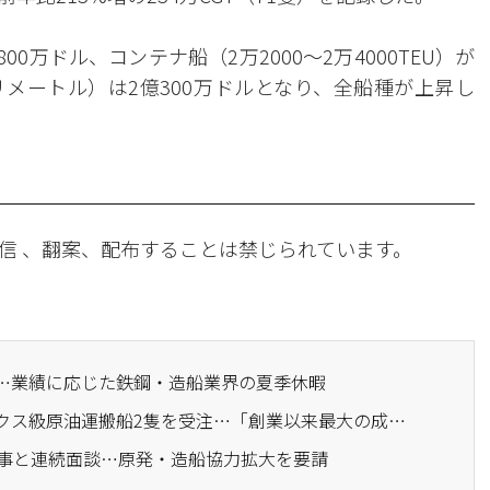
00万ドル、コンテナ船（2万2000～2万4000TEU）が
0ミリメートル）は2億300万ドルとなり、全船種が上昇し
信 、翻案、配布することは禁じられています。
差…業績に応じた鉄鋼・造船業界の夏季休暇
· 大韓造船、スエズマックス級原油運搬船2隻を受注…「創業以来最大の成果」
州知事と連続面談…原発・造船協力拡大を要請