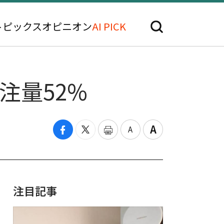
トピックス
オピニオン
AI PICK
注量52%
注目記事