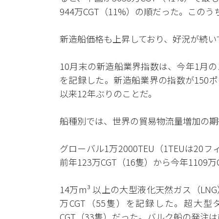
944万CGT（11%）の順だった。この
新造船価格も上昇しており、好況が続い
10月末の新造船業界指数は、今年1月の12
を記録した。新造船業界の指数が150ポ
以来12年ぶりのことだ。
船種別では、世界の貿易物流量増加の期
グローバル1万2000TEU（1TEUは
前年123万CGT（16隻）から今年1109
14万m³ 以上の大型液化天然ガス（LNG
万CGT（55隻）を記録した。超大型タ
CGT（33隻）だった。バルク船の発注は前