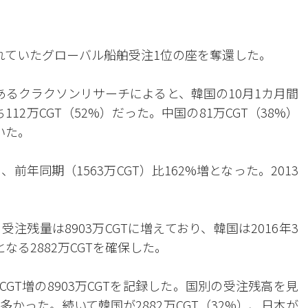
れていたグローバル船舶受注1位の座を奪還した。
あるクラクソンリサーチによると、韓国の10月1カ月間
112万CGT（52%）だった。中国の81万CGT（38%）
いた。
、前年同期（1563万CGT）比162%増となった。2013
残量は8903万CGTに増えており、韓国は2016年3
となる2882万CGTを確保した。
CGT増の8903万CGTを記録した。国別の受注残高を見
も多かった。続いて韓国が2882万CGT（32%）、日本が