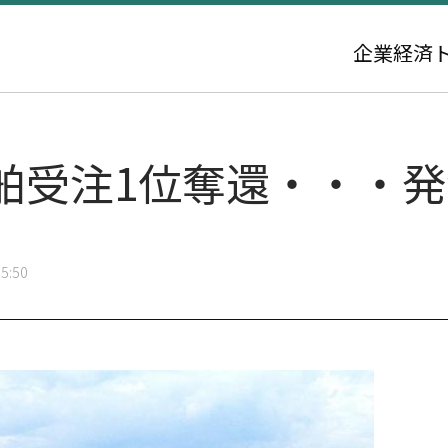
企業
経済
舶受注1位奪還・・・発
5:50