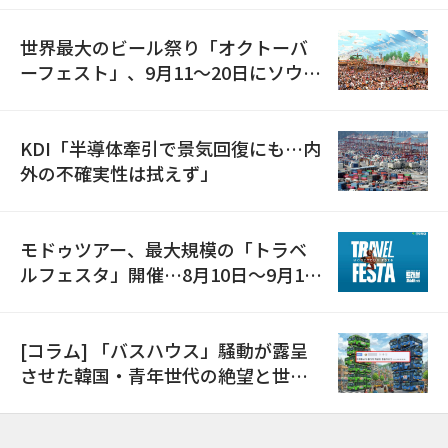
世界最大のビール祭り「オクトーバ
ーフェスト」、9月11〜20日にソウル
で開催
KDI「半導体牽引で景気回復にも…内
外の不確実性は拭えず」
モドゥツアー、最大規模の「トラベ
ルフェスタ」開催…8月10日～9月11
日
[コラム] 「バスハウス」騒動が露呈
させた韓国・青年世代の絶望と世代
間格差