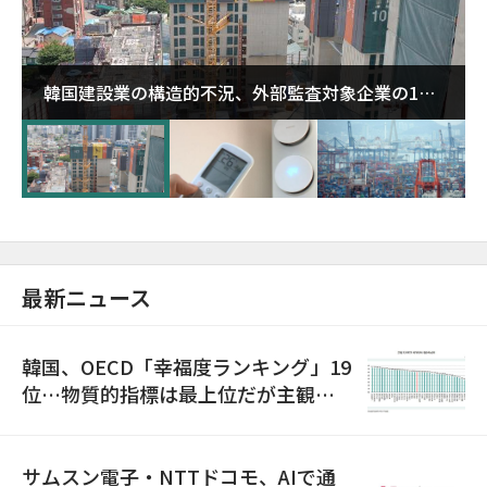
韓国建設業の構造的不況、外部監査対象企業の1割
超が「ゾンビ企業」に…5年で2.8倍増
最新ニュース
韓国、OECD「幸福度ランキング」19
位…物質的指標は最上位だが主観的
満足度は最下位
サムスン電子・NTTドコモ、AIで通