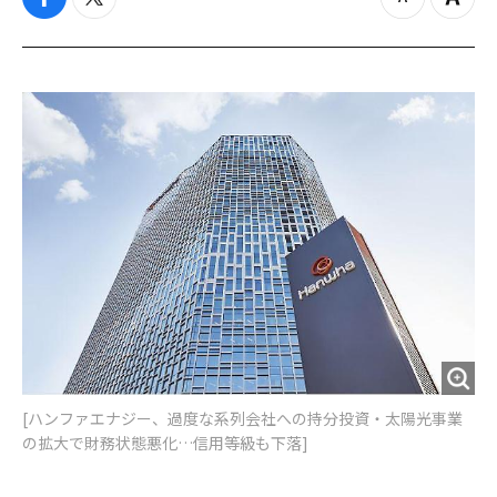
f
t
z
Z
a
w
o
o
c
i
o
o
e
t
m
m
b
t
o
i
o
e
u
n
o
r
t
k
[ハンファエナジー、過度な系列会社への持分投資・太陽光事業
の拡大で財務状態悪化…信用等級も下落]