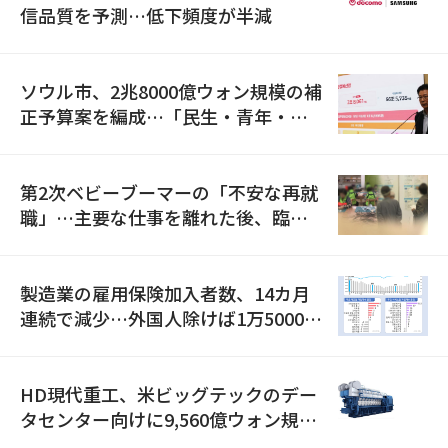
信品質を予測…低下頻度が半減
ソウル市、2兆8000億ウォン規模の補
正予算案を編成…「民生・青年・安
全」に8100億ウォンを集中投資
第2次ベビーブーマーの「不安な再就
職」…主要な仕事を離れた後、臨時
職が2倍近くに急増
製造業の雇用保険加入者数、14カ月
連続で減少…外国人除けば1万5000人
減
HD現代重工、米ビッグテックのデー
タセンター向けに9,560億ウォン規模
の発電設備を受注…「過去最大」