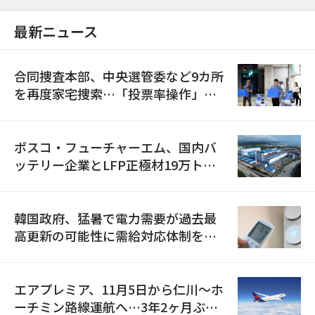
最新ニュース
合同捜査本部、中央選管委など9カ所
を再度家宅捜索…「投票率操作」の
資料を確保
ポスコ・フューチャーエム、国内バ
ッテリー企業とLFP正極材19万トン
の供給契約を締結
韓国政府、猛暑で電力需要が過去最
高更新の可能性に需給対応体制を点
検
エアプレミア、11月5日から仁川〜ホ
ーチミン路線運航へ…3年2ヶ月ぶり