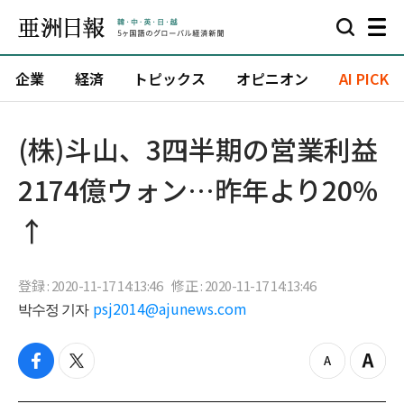
企業
経済
トピックス
オピニオン
AI PICK
(株)斗山、3四半期の営業利益
2174億ウォン…昨年より20%
↑
登録 : 2020-11-17 14:13:46
修正 : 2020-11-17 14:13:46
박수정 기자
psj2014@ajunews.com
f
t
z
Z
a
w
o
o
c
i
o
o