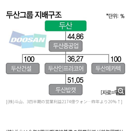
e
t
m
m
b
t
o
i
o
e
u
n
o
r
t
k
[(株)斗山、3四半期の営業利益2174億ウォン…昨年より20%↑]