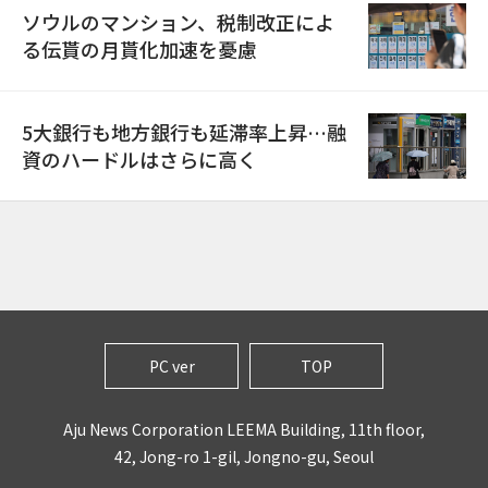
ソウルのマンション、税制改正によ
る伝貰の月貰化加速を憂慮
5大銀行も地方銀行も延滞率上昇…融
資のハードルはさらに高く
PC ver
TOP
Aju News Corporation LEEMA Building, 11th floor,
42, Jong-ro 1-gil, Jongno-gu, Seoul