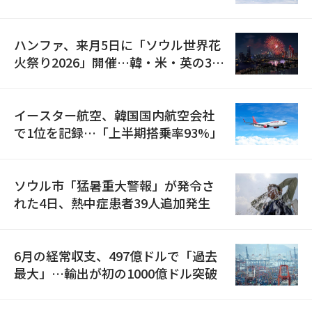
の再開
ハンファ、来月5日に「ソウル世界花
火祭り2026」開催…韓・米・英の3カ
国が参加
イースター航空、韓国国内航空会社
で1位を記録…「上半期搭乗率93%」
ソウル市「猛暑重大警報」が発令さ
れた4日、熱中症患者39人追加発生
6月の経常収支、497億ドルで「過去
最大」…輸出が初の1000億ドル突破