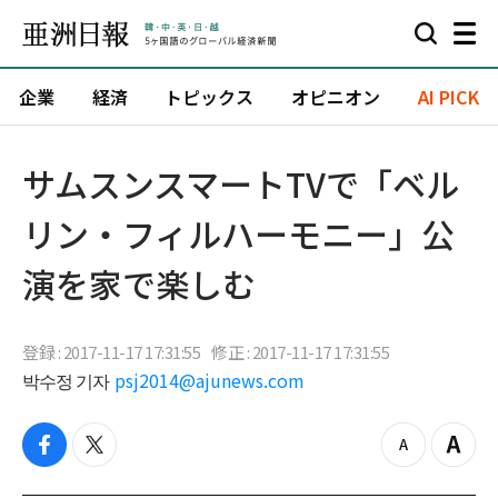
企業
経済
トピックス
オピニオン
AI PICK
サムスンスマートTVで「ベル
リン・フィルハーモニー」公
演を家で楽しむ
登録 : 2017-11-17 17:31:55
修正 : 2017-11-17 17:31:55
박수정 기자
psj2014@ajunews.com
f
t
z
Z
a
w
o
o
c
i
o
o