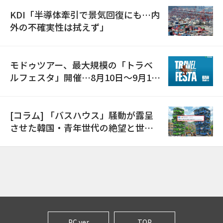
KDI「半導体牽引で景気回復にも…内
外の不確実性は拭えず」
モドゥツアー、最大規模の「トラベ
ルフェスタ」開催…8月10日～9月11
日
[コラム] 「バスハウス」騒動が露呈
させた韓国・青年世代の絶望と世代
間格差
PC ver
TOP