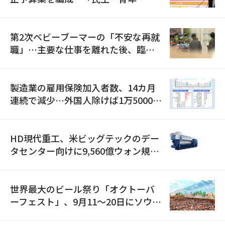
全」に8100億ウォンを集中投資
第2次ベビーブーマーの「不安な再就
職」…主要な仕事を離れた後、臨時
職が2倍近くに急増
製造業の雇用保険加入者数、14カ月
連続で減少…外国人除けば1万5000人
減
HD現代重工、米ビッグテックのデー
タセンター向けに9,560億ウォン規模
の発電設備を受注…「過去最大」
世界最大のビール祭り「オクトーバ
ーフェスト」、9月11〜20日にソウル
で開催