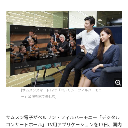
e
t
m
m
b
t
o
i
o
e
u
n
o
r
t
k
[サムスンスマートTVで「ベルリン・フィルハーモニ
ー」公演を家で楽しむ]
サムスン電子がベルリン・フィルハーモニー「デジタル
コンサートホール」TV用アプリケーションを17日、国内