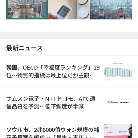
超が「ゾンビ企業」に…5年で2.8倍増
最新ニュース
韓国、OECD「幸福度ランキング」19
位…物質的指標は最上位だが主観的
満足度は最下位
サムスン電子・NTTドコモ、AIで通
信品質を予測…低下頻度が半減
ソウル市、2兆8000億ウォン規模の補
正予算案を編成…「民生・青年・安