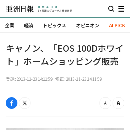
企業
経済
トピックス
オピニオン
AI PICK
キャノン、「EOS 100Dホワイ
ト」ホームショッピング販売
登録 : 2013-11-23 14:11:59
修正 : 2013-11-23 14:11:59
f
t
z
Z
a
w
o
o
c
i
o
o
e
t
m
m
b
t
o
i