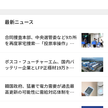
最新ニュース
合同捜査本部、中央選管委など9カ所
を再度家宅捜索…「投票率操作」の
資料を確保
ポスコ・フューチャーエム、国内バ
ッテリー企業とLFP正極材19万トン
の供給契約を締結
韓国政府、猛暑で電力需要が過去最
高更新の可能性に需給対応体制を点
検