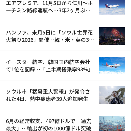
エアプレミア、11月5日から仁川〜ホ
ーチミン路線運航へ…3年2ヶ月ぶり
の再開
ハンファ、来月5日に「ソウル世界花
火祭り2026」開催…韓・米・英の3カ
国が参加
イースター航空、韓国国内航空会社
で1位を記録…「上半期搭乗率93%」
ソウル市「猛暑重大警報」が発令さ
れた4日、熱中症患者39人追加発生
6月の経常収支、497億ドルで「過去
最大」…輸出が初の1000億ドル突破