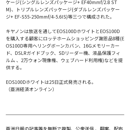
ケージ(シングルレンズパッケージ+ EF40mmf/2.8 ST
M)、トリプルレンズパッケージ(ダブルレンズパッケー
ジ+ EF-S55-250mmf/4-5.6IS)等三つで構成された。
キヤノンは放送を通してEOS100DホワイトとEOS100D
を購入する顧客にロッテホームショッピング謝恩品8種(E
OS100D専用ヘリングボーンカバン、16Gメモリーカー
ド、DSLRガイドブック、SDリーダー機、液晶保護フィ
ルム 、2万ウォン現像権、ウェブハード利用権)などを提
供する。
EOS100Dホワイトは25日正式発売される。
（亜洲経済オンライン）
亜洲日報の記事等を無断で複製、公衆送信 、翻案、配布