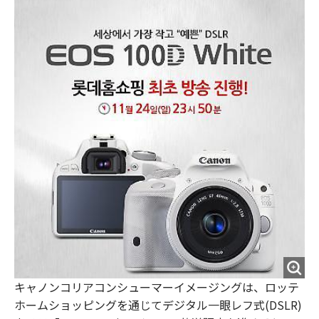
o
e
u
n
o
r
t
k
キャノンコリアコンシューマーイメージングは、ロッテ
ホームショッピングを通じてデジタル一眼レフ式(DSLR)