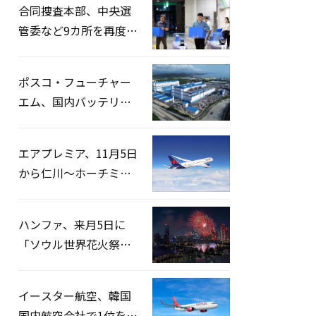
合同捜査本部、中央選
管委など9カ所を再度家
宅捜索…「投票率操
作」の資料を確保
ポスコ・フューチャー
エム、国内バッテリー
企業とLFP正極材19万ト
ンの供給契約を締結
エアプレミア、11月5日
から仁川〜ホーチミン
路線運航へ…3年2ヶ月
ぶりの再開
ハンファ、来月5日に
「ソウル世界花火祭り
2026」開催…韓・米・
英の3カ国が参加
イースター航空、韓国
国内航空会社で1位を記