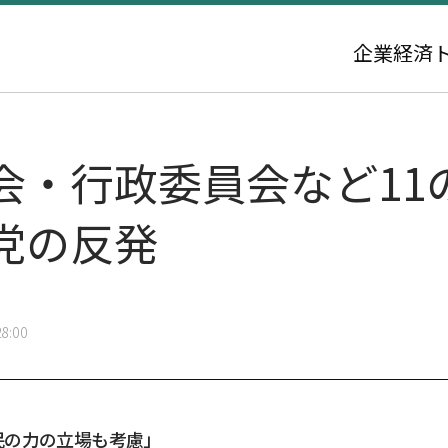
企業
経済
会・行政委員会など11
党の反発
8:00
民の力の立場も考慮」