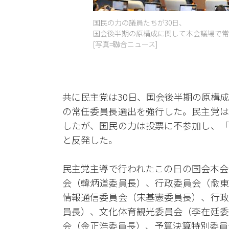
国民の力の議員たちが30日、
国会後半期の原構成に関して本会議場で常
[写真=聯合ニュース]
共に民主党は30日、国会後半期の原構
の常任委員長選出を強行した。民主党は
したが、国民の力は投票に不参加し、「
と反発した。
民主党主導で行われたこの日の国会本会
会（韓炳道委員長）、行政委員会（兪東
情報通信委員会（宋基憲委員長）、行政
員長）、文化体育観光委員会（李在廷委
会（金正浩委員長）、予算決算特別委員