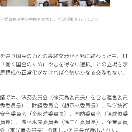
任委員長選挙の中断を要求し、抗議活動を行っている。
成を巡り国民の力との最終交渉が不発に終わった中、11
「働く国会のためにやむを得ない選択」との立場を示
原構成の正常化がなければ今後いかなる交渉もない」
議では、法務委員会（徐英喬委員長）を含む運営委員
秀委員長）、財経委員会（趙承來委員長）、科学技術
安全委員会（金永進委員長）、国防委員会（陳成俊委
員長）、農林水産委員会（徐三石委員長）、企業委員
会（李光宰委員長）の新しい委員長が選出された。