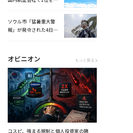
録…「上半期搭乗率
93%」
ソウル市「猛暑重大警
報」が発令された4日、
熱中症患者39人追加発
生
オピニオン
もっと見る
コスピ、強まる規制と個人投資家の賭