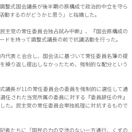
調整式国会議長が後半期の原構成で政治的中立を守ら
活動するのがどうかと思う」と指摘した。
民主党の常任委員会独占試み中断』、『国会原構成の
ードを持って調整式議長の前で抗議活動を行った。
内代表と会合し、国会法に基づいて常任委員名簿の提
を繰り返し提出しなかったため、強制的な配分という
式議長が11の常任委員会の委員を強制的に選任して通
制選任された当党所属の委員に対する『委員辞任の件』
した。民主党の常任委員会単独処理に対抗するもので
記者たちに「国民の力の交渉のない一方通行、くずの