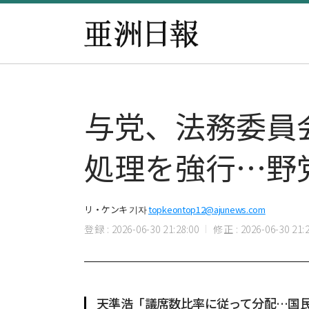
与党、法務委員
処理を強行…野
リ・ケンキ 기자
topkeontop12@ajunews.com
登録 : 2026-06-30 21:28:00
修正 : 2026-06-30 21:2
天準浩「議席数比率に従って分配…国