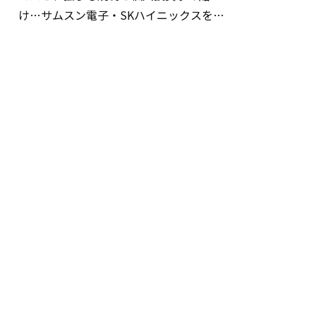
け…サムスン電子・SKハイニックスを巡
る明暗