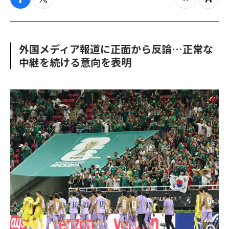
f
t
z
Z
a
w
o
o
c
i
o
o
e
t
m
m
b
t
o
i
外国メディア報道に正面から反論…正常な
o
e
u
n
中継を続ける意向を表明
o
r
t
k