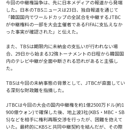
今回の中継権論争は、先に日本メディアの報道から発端
した。日本のTBSニュースは23日、独自報道を通じて
「韓国国内でワールドカップの全試合を中継するJTBC
が中継権料の一部を大会主催者であるFIFAに支払えなか
った事実が確認された」と伝えた。
また、TBSは期限内に未納金の支払いが行われない場
合、29日から始まる32強トーナメントの日程から韓国国
内のテレビ中継が全面中断される恐れがあると主張し
た。
TBSは今回の未納事態の背景として、JTBCが直面してい
る深刻な財政難を指摘した。
JTBCは今回の大会の国内中継権を約1億2500万ドル(約1
900億ウォン)で確保した後、地上波3社(KBS・MBC・SB
S)などを相手に権利再販交渉を行ったが、困難を抱えて
いた。最終的にKBSと共同中継契約を結んだが、その際