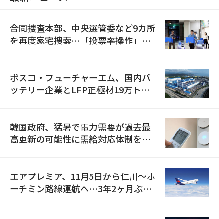
合同捜査本部、中央選管委など9カ所
を再度家宅捜索…「投票率操作」の
資料を確保
ポスコ・フューチャーエム、国内バ
ッテリー企業とLFP正極材19万トン
の供給契約を締結
韓国政府、猛暑で電力需要が過去最
高更新の可能性に需給対応体制を点
検
エアプレミア、11月5日から仁川〜ホ
ーチミン路線運航へ…3年2ヶ月ぶり
の再開