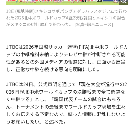
18日(現地時間)メキシコサポパングアダラハラスタジアムで行わ
れた2026北中米ワールドカップA組2次戦韓国とメキシコの試合
がメキシコの0対1勝利で終わった。 [写真=聯合ニュース]
JTBCは2026年国際サッカー連盟(FIFA)北中米ワールドカ
ップの中継権料未納によりテレビ中継が中断される可能
性があるとの外国メディアの報道に対し、正面から反論
し、正常な中継を続ける意向を明確にした。
JTBCは24日、公式声明を通じて「現在大会が進行中の2
026 FIFA北中米ワールドカップの決勝戦まで全て問題な
く中継する」とし、「韓国代表チームの試合はもちろ
ん、トーナメントの最後までワールドカップ現場を生々
しくお伝えする予定なので、誤った情報に混乱しないよ
うお願いしたい」と述べた。