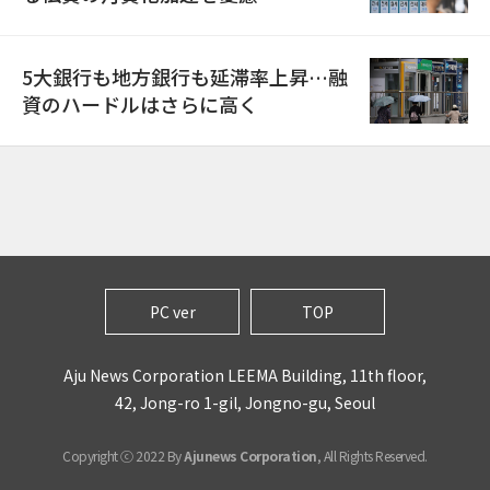
5大銀行も地方銀行も延滞率上昇…融
資のハードルはさらに高く
PC ver
TOP
Aju News Corporation LEEMA Building, 11th floor,
42, Jong-ro 1-gil, Jongno-gu, Seoul
Copyright ⓒ 2022 By
Ajunews Corporation
, All Rights Reserved.