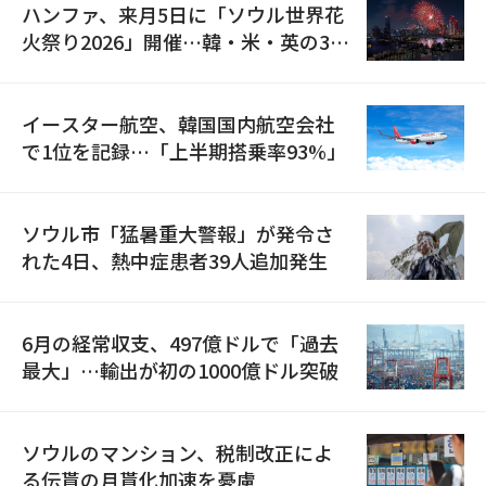
ハンファ、来月5日に「ソウル世界花
火祭り2026」開催…韓・米・英の3カ
国が参加
イースター航空、韓国国内航空会社
で1位を記録…「上半期搭乗率93%」
ソウル市「猛暑重大警報」が発令さ
れた4日、熱中症患者39人追加発生
6月の経常収支、497億ドルで「過去
最大」…輸出が初の1000億ドル突破
ソウルのマンション、税制改正によ
る伝貰の月貰化加速を憂慮