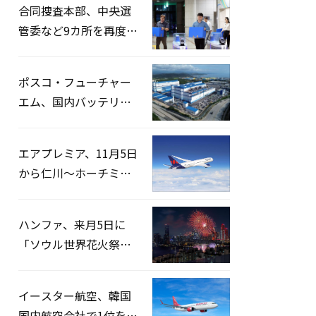
合同捜査本部、中央選
管委など9カ所を再度家
宅捜索…「投票率操
作」の資料を確保
ポスコ・フューチャー
エム、国内バッテリー
企業とLFP正極材19万ト
ンの供給契約を締結
エアプレミア、11月5日
から仁川〜ホーチミン
路線運航へ…3年2ヶ月
ぶりの再開
ハンファ、来月5日に
「ソウル世界花火祭り
2026」開催…韓・米・
英の3カ国が参加
イースター航空、韓国
国内航空会社で1位を記