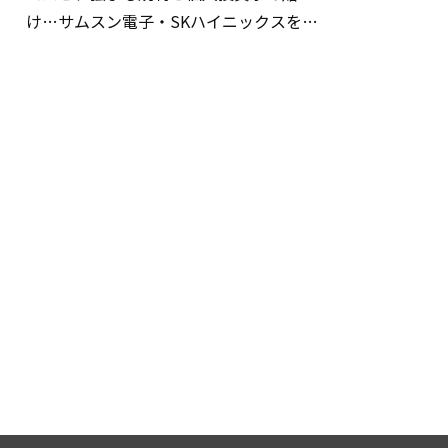
け…サムスン電子・SKハイニックスを巡
る明暗