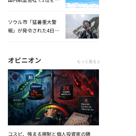
録…「上半期搭乗率
93%」
ソウル市「猛暑重大警
報」が発令された4日、
熱中症患者39人追加発
生
オピニオン
もっと見る
コスピ、強まる規制と個人投資家の賭