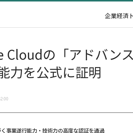
企業
経済
gle Cloudの「アド
X能力を公式に証明
2:00
づく事業遂行能力・技術力の高度な認証を通過