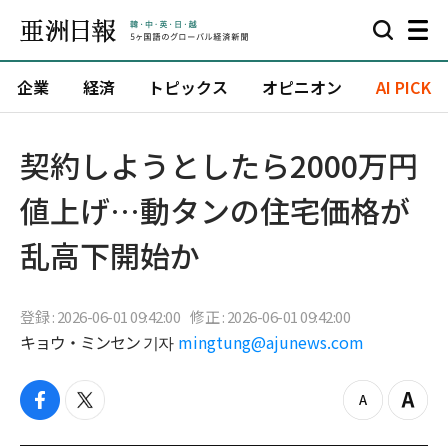
企業
経済
トピックス
オピニオン
AI PICK
契約しようとしたら2000万円
値上げ…動タンの住宅価格が
乱高下開始か
登録 : 2026-06-01 09:42:00
修正 : 2026-06-01 09:42:00
キョウ・ミンセン 기자
mingtung@ajunews.com
f
t
z
Z
a
w
o
o
c
i
o
o