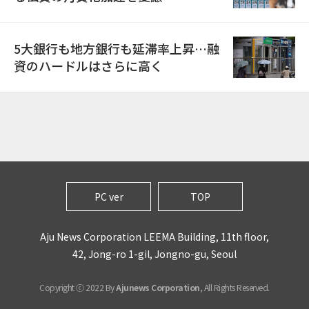
5大銀行も地方銀行も延滞率上昇…融
資のハードルはさらに高く
PC ver
TOP
Aju News Corporation LEEMA Building, 11th floor,
42, Jong-ro 1-gil, Jongno-gu, Seoul
Copyright ⓒ 2022 By
Ajunews Corporation
, All Rights Reserved.