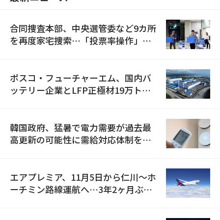
合同捜査本部、中央選管委など9カ所
を再度家宅捜索…「投票率操作」の
資料を確保
ポスコ・フューチャーエム、国内バ
ッテリー企業とLFP正極材19万トン
の供給契約を締結
韓国政府、猛暑で電力需要が過去最
高更新の可能性に需給対応体制を点
検
エアプレミア、11月5日から仁川〜ホ
ーチミン路線運航へ…3年2ヶ月ぶり
の再開