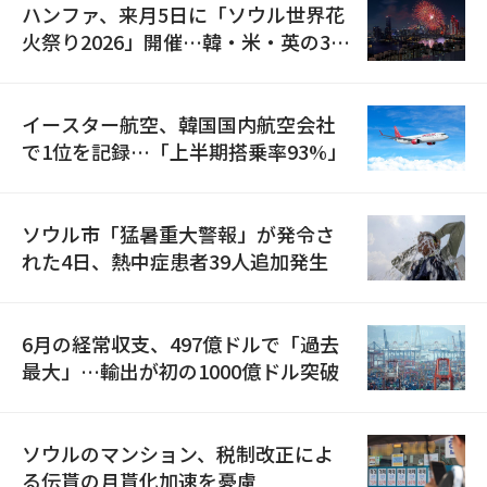
ハンファ、来月5日に「ソウル世界花
火祭り2026」開催…韓・米・英の3カ
国が参加
イースター航空、韓国国内航空会社
で1位を記録…「上半期搭乗率93%」
ソウル市「猛暑重大警報」が発令さ
れた4日、熱中症患者39人追加発生
6月の経常収支、497億ドルで「過去
最大」…輸出が初の1000億ドル突破
ソウルのマンション、税制改正によ
る伝貰の月貰化加速を憂慮