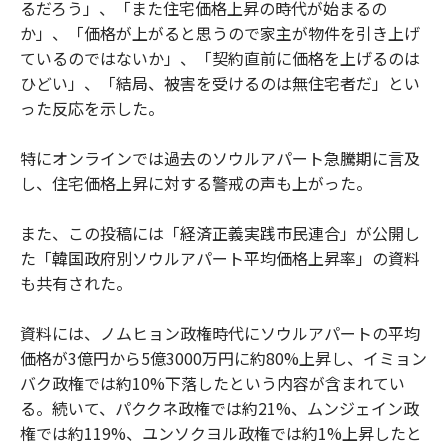
るだろう」、「また住宅価格上昇の時代が始まるの
か」、「価格が上がると思うので家主が物件を引き上げ
ているのではないか」、「契約直前に価格を上げるのは
ひどい」、「結局、被害を受けるのは無住宅者だ」とい
った反応を示した。
特にオンラインでは過去のソウルアパート急騰期に言及
し、住宅価格上昇に対する警戒の声も上がった。
また、この投稿には「経済正義実践市民連合」が公開し
た「韓国政府別ソウルアパート平均価格上昇率」の資料
も共有された。
資料には、ノムヒョン政権時代にソウルアパートの平均
価格が3億円から5億3000万円に約80%上昇し、イミョン
バク政権では約10%下落したという内容が含まれてい
る。続いて、パククネ政権では約21%、ムンジェイン政
権では約119%、ユンソクヨル政権では約1%上昇したと