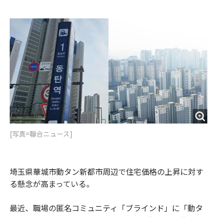
e
t
m
m
b
t
o
i
o
e
u
n
o
r
t
k
[写真=聯合ニュース]
埼玉県華城市動タン新都市周辺で住宅価格の上昇に対す
る懸念が高まっている。
最近、職場の匿名コミュニティ「ブラインド」に「動タ