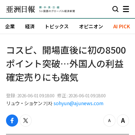
企業
経済
トピックス
オピニオン
AI PICK
コスピ、開場直後に初の8500
ポイント突破…外国人の利益
確定売りにも強気
登録 : 2026-06-01 09:18:00
修正 : 2026-06-01 09:18:00
リュウ・ショケン 기자
sohyun@ajunews.com
f
t
z
Z
a
w
o
o
c
i
o
o