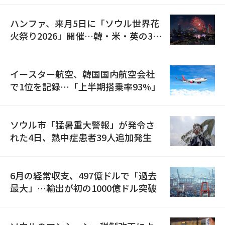
ハンファ、来月5日に「ソウル世界花
火祭り2026」開催…韓・米・英の3カ
国が参加
イースター航空、韓国国内航空会社
で1位を記録…「上半期搭乗率93%」
ソウル市「猛暑重大警報」が発令さ
れた4日、熱中症患者39人追加発生
6月の経常収支、497億ドルで「過去
最大」…輸出が初の1000億ドル突破