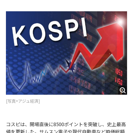
e
t
m
m
b
t
o
i
o
e
u
n
o
r
t
k
[写真=アジュ経済]
コスピは、開場直後に8500ポイントを突破し、史上最高
値を更新した。サムスン電子や現代自動車など時価総額