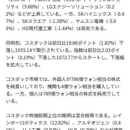
リティ（5.68%）、LGエナジーソリューション（0.2
2%）などが上昇している。一方、SKハイニックス（-0.4
7%）、SKスクエア（-1.38%）、サムスン電機（-5.0
3%）、HD現代重工業（-1.44%）は弱気である。
同時刻、コスダックは前日比19.66ポイント（1.83%）下
落し1055.14で取引されている。指数は前日比2.03ポイ
ント（0.19%）下落した1072.77からスタートし、下落幅
を拡大している。
コスダック市場では、外国人が786億ウォン相当の株式
を純買いしており、機関も4億ウォン相当を購入してい
る。一方、個人は789億ウォン相当の株式を純売りして
いる。
コスダック時価総額上位の銘柄は混合相場である。レイ
ンボーロボティクス（12.82%）、アルテオジェン（0.4
1%）、リノ工業（0.92%）、HLB（0.79%）などが強気