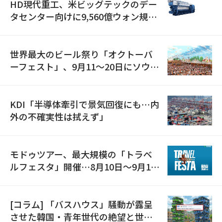
HD現代重工、米ビッグテックのデー
タセンター向けに9,560億ウォン規模
の発電設備を受注…「過去最大」
世界最大のビール祭り「オクトーバ
ーフェスト」、9月11〜20日にソウル
で開催
KDI「半導体牽引で景気回復にも…内
外の不確実性は拭えず」
モドゥツアー、最大規模の「トラベ
ルフェスタ」開催…8月10日～9月11
日
[コラム] 「バスハウス」騒動が露呈
させた韓国・青年世代の絶望と世代