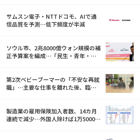
満足度は最下位
サムスン電子・NTTドコモ、AIで通
信品質を予測…低下頻度が半減
ソウル市、2兆8000億ウォン規模の補
正予算案を編成…「民生・青年・安
全」に8100億ウォンを集中投資
第2次ベビーブーマーの「不安な再就
職」…主要な仕事を離れた後、臨時
職が2倍近くに急増
製造業の雇用保険加入者数、14カ月
連続で減少…外国人除けば1万5000人
減