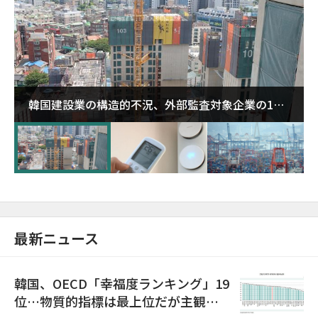
韓国建設業の構造的不況、外部監査対象企業の1割
超が「ゾンビ企業」に…5年で2.8倍増
最新ニュース
韓国、OECD「幸福度ランキング」19
位…物質的指標は最上位だが主観的