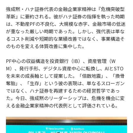
o
e
u
n
強成黙・ハナ証券代表の金融企業家精神は『危機突破型
o
r
t
k
革新』に要約される。彼がハナ証券の指揮を執った時期
は、不動産PFの不良化、大規模な赤字、金融市場の低迷
が重なった厳しい時期であった。しかし、強代表は単な
るコスト削減や短期的な業績改善ではなく、事業構造そ
のものを変える体質改善に集中した。
PF中心の収益構造を投資銀行（IB）、資産管理（W
M）、発行手形、デジタル資産中心に転換し、AIとSTO
を未来の成長軸として提案した。「倍数地震」、「換骨
奪胎」、「生存」という彼の表現は、単なるスローガン
ではなく、ハナ証券を再建するための経営哲学であっ
た。今日、強成黙のリーダーシップは、危機を機会に変
える金融企業家精神の代表例として評価されている。