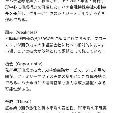
たハナ証券を黒字に転換させ、IB・WM・年金・発行手
形中心に事業構造を再編した。ハナ金融持株会社の副会
長を兼任し、グループ全体のシナジーを活用できる点も
強みである。
弱み（Weakness）
不動産PF関連の負担が完全に解消されておらず、ブロー
カレッジ競争力は大手証券会社に比べて相対的に弱い。
市場シェアの拡大が依然として課題として残っている。
機会（Opportunity）
発行手形事業の拡大、AI基盤金融サービス、STO市場の
開花、ファミリーオフィス需要の増加が新たな成長機会
である。ハナ銀行との連携営業も強力な成長基盤となる
可能性がある。
脅威（Threat）
証券業の競争激化と資本市場の変動性、PF市場の不確実