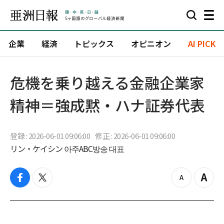
企業
経済
トピックス
オピニオン
AI PICK
危機を乗り越える金融企業家
精神＝強成黙・ハナ証券代表
登録 : 2026-06-01 09:06:00
修正 : 2026-06-01 09:06:00
リン・ケイシン 아주ABC방송 대표
f
t
z
Z
a
w
o
o
c
i
o
o
e
t
m
m
b
t
o
i