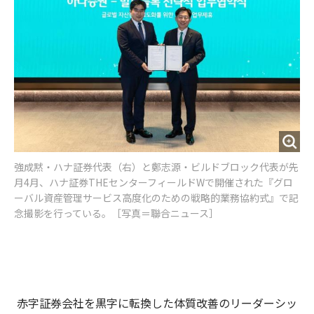
強成黙・ハナ証券代表（右）と鄭志源・ビルドブロック代表が先
月4月、ハナ証券THEセンターフィールドWで開催された『グロ
ーバル資産管理サービス高度化のための戦略的業務協約式』で記
念撮影を行っている。［写真＝聯合ニュース］
赤字証券会社を黒字に転換した体質改善のリーダーシッ