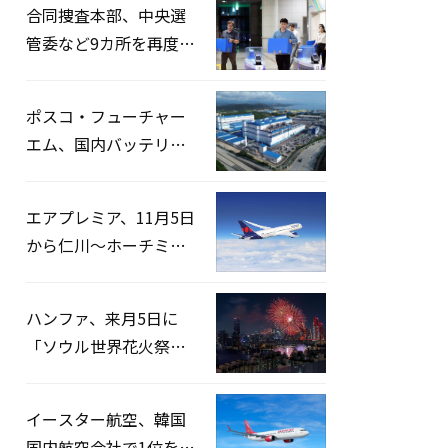
合同捜査本部、中央選
管委など9カ所を再度家
宅捜索…「投票率操
作」の資料を確保
ポスコ・フューチャー
エム、国内バッテリー
企業とLFP正極材19万ト
ンの供給契約を締結
エアプレミア、11月5日
から仁川〜ホーチミン
路線運航へ…3年2ヶ月
ぶりの再開
ハンファ、来月5日に
「ソウル世界花火祭り
2026」開催…韓・米・
英の3カ国が参加
イースター航空、韓国
国内航空会社で1位を記