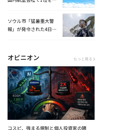
録…「上半期搭乗率
93%」
ソウル市「猛暑重大警
報」が発令された4日、
熱中症患者39人追加発
生
オピニオン
もっと見る
コスピ、強まる規制と個人投資家の賭