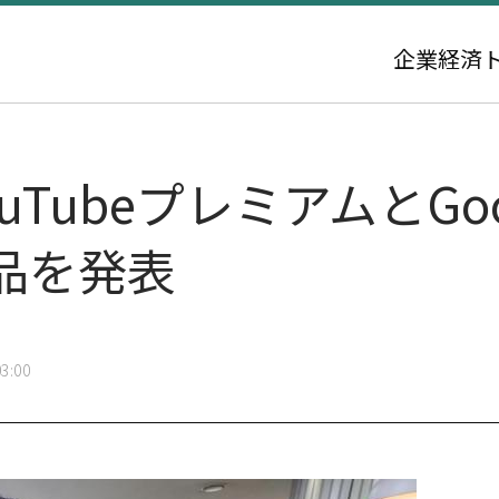
企業
経済
uTubeプレミアムとGoo
品を発表
3:00