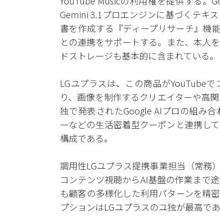
YouTube Musicの利用権を提供する。G
Gemini 3.1プロエンジンに基づく
書を作成する『ディープリサーチ』機能、G
との連携をサポートする。また、本人を含む家
ドストレージも基本的に含まれている。
LGユプラスは、この商品がYouTub
り、画像を制作するクリエイターや高関
独で発表されたGoogle AIプロの
ーなどの生活密着型クーポンと連携して
構成である。
調用性LGユプラス提携事業担当（常務
コンテンツ視聴からAI基盤の作業まで
も顧客の多様化した利用パターンを精密
プションはLGユプラスのユ独が最高で