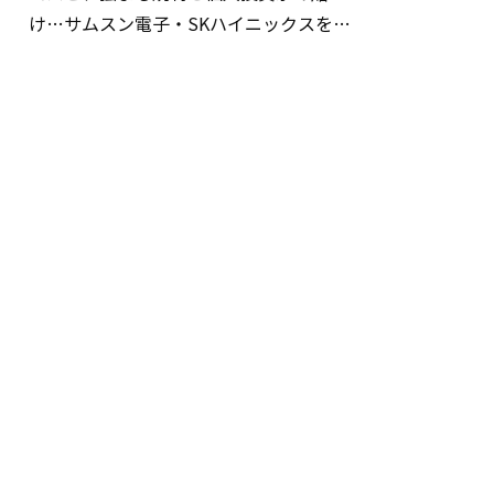
け…サムスン電子・SKハイニックスを巡
る明暗