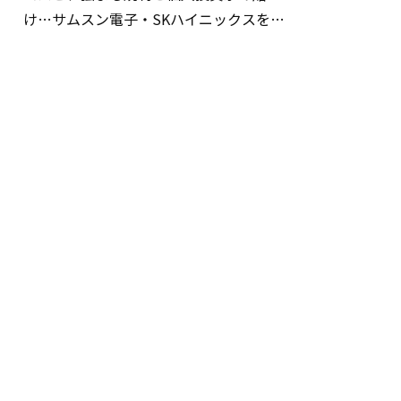
け…サムスン電子・SKハイニックスを巡
る明暗