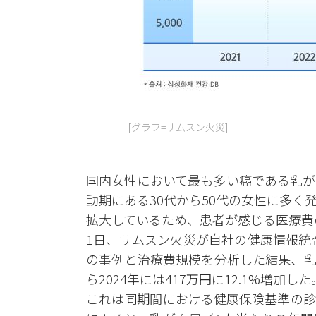
[グラフ=サムスン火災]
国内女性において最も多い癌である乳が
動期にある30代から50代の女性に多
拡大しているため、患者が感じる医療費
1日、サムスン火災が自社の健康情報統
の事例と治療費規模を分析した結果、乳が
ら2024年には417万円に12.1%増加した
これは同期間における健康保険基準の診