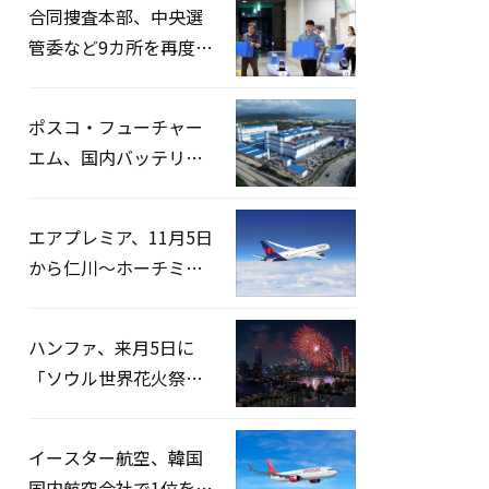
合同捜査本部、中央選
管委など9カ所を再度家
宅捜索…「投票率操
作」の資料を確保
ポスコ・フューチャー
エム、国内バッテリー
企業とLFP正極材19万ト
ンの供給契約を締結
エアプレミア、11月5日
から仁川〜ホーチミン
路線運航へ…3年2ヶ月
ぶりの再開
ハンファ、来月5日に
「ソウル世界花火祭り
2026」開催…韓・米・
英の3カ国が参加
イースター航空、韓国
国内航空会社で1位を記