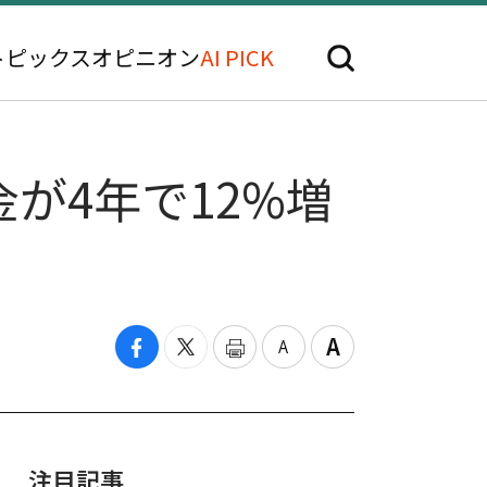
トピックス
オピニオン
AI PICK
が4年で12%増
注目記事