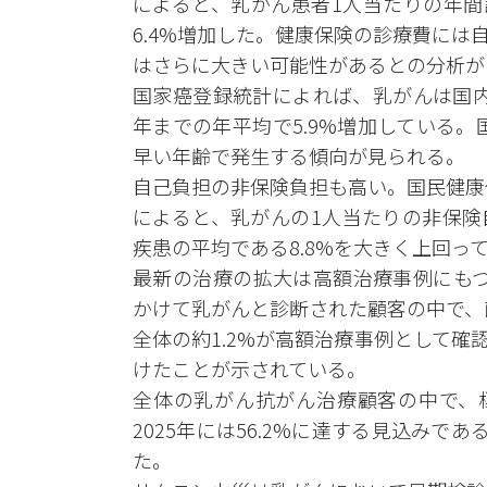
によると、乳がん患者1人当たりの年間診療
6.4%増加した。健康保険の診療費に
はさらに大きい可能性があるとの分析が
国家癌登録統計によれば、乳がんは国内女
年までの年平均で5.9%増加している。
早い年齢で発生する傾向が見られる。
自己負担の非保険負担も高い。国民健康
によると、乳がんの1人当たりの非保険自
疾患の平均である8.8%を大きく上回っ
最新の治療の拡大は高額治療事例にもつな
かけて乳がんと診断された顧客の中で、
全体の約1.2%が高額治療事例として
けたことが示されている。
全体の乳がん抗がん治療顧客の中で、
2025年には56.2%に達する見込み
た。