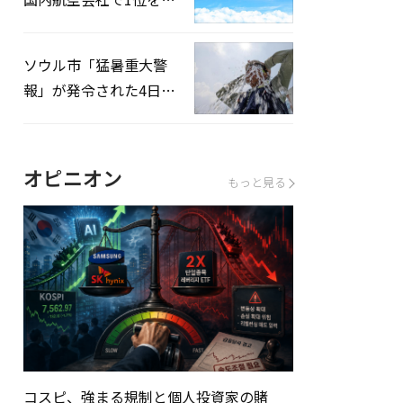
録…「上半期搭乗率
93%」
ソウル市「猛暑重大警
報」が発令された4日、
熱中症患者39人追加発
生
オピニオン
もっと見る
コスピ、強まる規制と個人投資家の賭