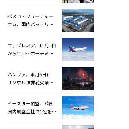
宅捜索…「投票率操
作」の資料を確保
ポスコ・フューチャー
エム、国内バッテリー
企業とLFP正極材19万ト
ンの供給契約を締結
エアプレミア、11月5日
から仁川〜ホーチミン
路線運航へ…3年2ヶ月
ぶりの再開
ハンファ、来月5日に
「ソウル世界花火祭り
2026」開催…韓・米・
英の3カ国が参加
イースター航空、韓国
国内航空会社で1位を記
録…「上半期搭乗率
93%」