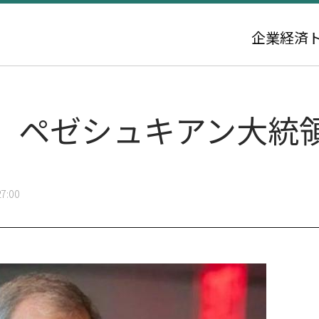
企業
経済
、ペゼシュキアン大統
7:00