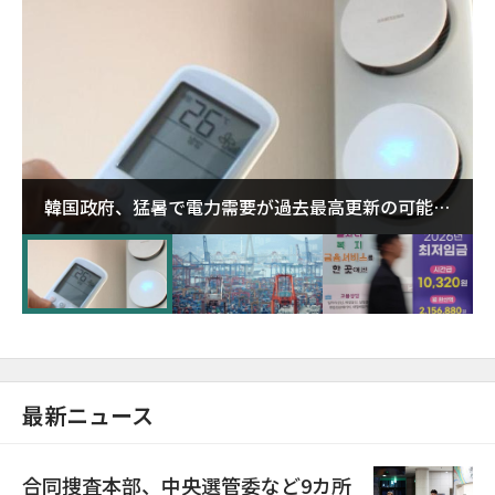
韓国政府、猛暑で電力需要が過去最高更新の可能性
に需給対応体制を点検
最新ニュース
合同捜査本部、中央選管委など9カ所