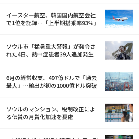
イースター航空、韓国国内航空会社
で1位を記録…「上半期搭乗率93%」
ソウル市「猛暑重大警報」が発令さ
れた4日、熱中症患者39人追加発生
6月の経常収支、497億ドルで「過去
最大」…輸出が初の1000億ドル突破
ソウルのマンション、税制改正によ
る伝貰の月貰化加速を憂慮