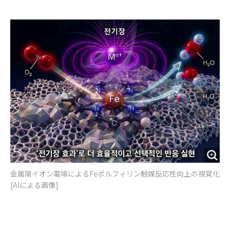
e
t
m
m
b
t
o
i
o
e
u
n
o
r
t
k
金属陽イオン電場によるFeポルフィリン触媒反応性向上の視覚化
[AIによる画像]