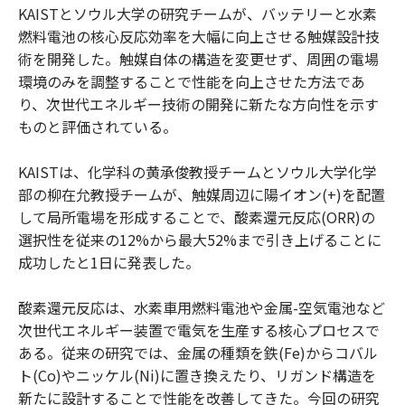
KAISTとソウル大学の研究チームが、バッテリーと水素
燃料電池の核心反応効率を大幅に向上させる触媒設計技
術を開発した。触媒自体の構造を変更せず、周囲の電場
環境のみを調整することで性能を向上させた方法であ
り、次世代エネルギー技術の開発に新たな方向性を示す
ものと評価されている。
KAISTは、化学科の黄承俊教授チームとソウル大学化学
部の柳在允教授チームが、触媒周辺に陽イオン(+)を配置
して局所電場を形成することで、酸素還元反応(ORR)の
選択性を従来の12%から最大52%まで引き上げることに
成功したと1日に発表した。
酸素還元反応は、水素車用燃料電池や金属-空気電池など
次世代エネルギー装置で電気を生産する核心プロセスで
ある。従来の研究では、金属の種類を鉄(Fe)からコバル
ト(Co)やニッケル(Ni)に置き換えたり、リガンド構造を
新たに設計することで性能を改善してきた。今回の研究