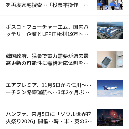
を再度家宅捜索…「投票率操作」の
資料を確保
ポスコ・フューチャーエム、国内バ
ッテリー企業とLFP正極材19万トン
の供給契約を締結
韓国政府、猛暑で電力需要が過去最
高更新の可能性に需給対応体制を点
検
エアプレミア、11月5日から仁川〜ホ
ーチミン路線運航へ…3年2ヶ月ぶり
の再開
ハンファ、来月5日に「ソウル世界花
火祭り2026」開催…韓・米・英の3カ
国が参加