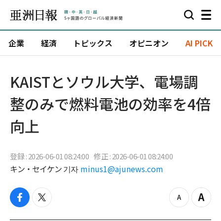
企業
経済
トピックス
オピニオン
AI PICK
KAISTとソウル大学、電場調
整のみで燃料電池の効率を4倍
向上
登録 : 2026-06-01 08:24:00
修正 : 2026-06-01 08:24:00
キン・セイケン 기자
minus1@ajunews.com
f
t
z
Z
a
w
o
o
c
i
o
o