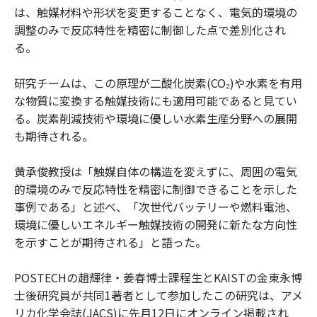
は、触媒材料や形状を変更することなく、電気的環境の
調整のみで反応特性を精密に制御した点で差別化され
る。
研究チームは、この原理が二酸化炭素(CO₂)や水素を有用
な物質に変換する触媒技術にも適用可能であると見てい
る。炭素削減技術や環境に優しい水素生産分野への展開
も期待される。
黄承俊教授は「触媒自体の構造を変えずに、周囲の電気
的環境のみで反応特性を精密に制御できることを示した
事例である」と述べ、「次世代バッテリーや燃料電池、
環境に優しいエネルギー触媒技術の開発に新たな方向性
を示すことが期待される」と語った。
POSTECHの趙輝律・姜春博士課程生とKAISTの金東永博
士後研究員が共同1著者として参加したこの研究は、アメ
リカ化学会誌(JACS)に先月12日にオンライン掲載され