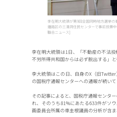
李在明大統領が第9回全国同時地方選挙の
鍾路区の三清洞住民センターで事前投票中
聯合ニュース]
李在明大統領は1日、「不動産の不法投
不労所得共和国からは必ず脱出する」と
李大統領はこの日、自身のX（旧Twit
の国税庁通報センターへの通報が続いて
その記事によると、国税庁通報センター
れ、そのうち81%にあたる633件が
画委員会所属の車圭根議員の分析が含ま