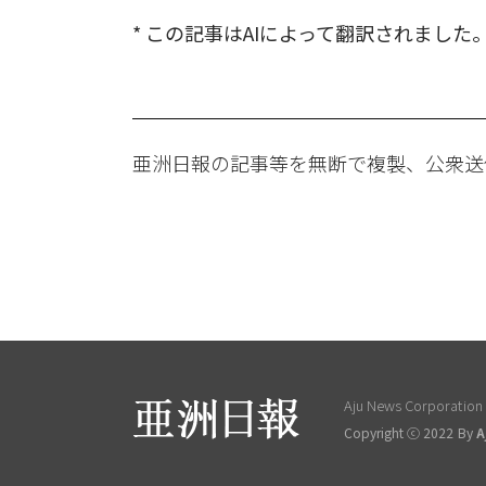
* この記事はAIによって翻訳されました
亜洲日報の記事等を無断で複製、公衆送
Aju News Corporation L
Copyright ⓒ 2022 By
A