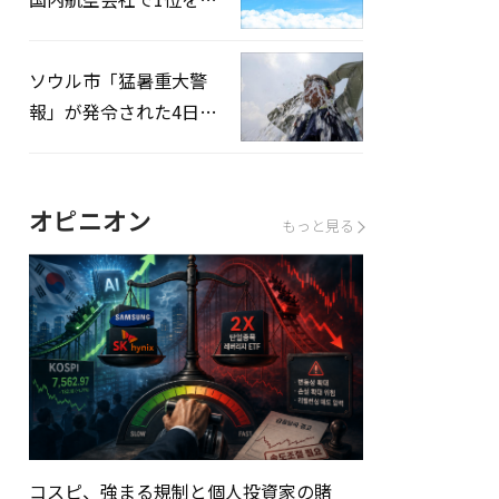
録…「上半期搭乗率
93%」
ソウル市「猛暑重大警
報」が発令された4日、
熱中症患者39人追加発
生
オピニオン
もっと見る
コスピ、強まる規制と個人投資家の賭