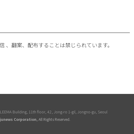
。
信 、翻案、配布することは禁じられています。
EEMA Building, 11th floor, 42, Jong-ro 1-gil, Jongno-gu, Seoul
junews Corporation
, All Rights Reserved.