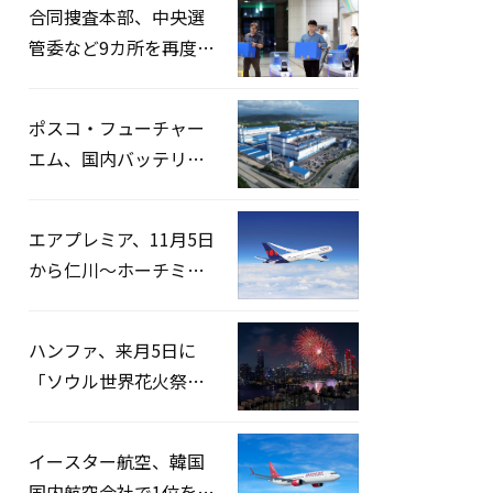
合同捜査本部、中央選
管委など9カ所を再度家
宅捜索…「投票率操
作」の資料を確保
ポスコ・フューチャー
エム、国内バッテリー
企業とLFP正極材19万ト
ンの供給契約を締結
エアプレミア、11月5日
から仁川〜ホーチミン
路線運航へ…3年2ヶ月
ぶりの再開
ハンファ、来月5日に
「ソウル世界花火祭り
2026」開催…韓・米・
英の3カ国が参加
イースター航空、韓国
国内航空会社で1位を記