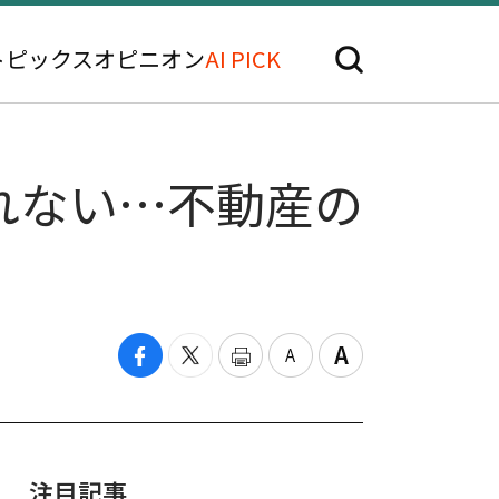
トピックス
オピニオン
AI PICK
れない…不動産の
注目記事