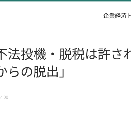
企業
経済
不法投機・脱税は許さ
からの脱出」
4:00