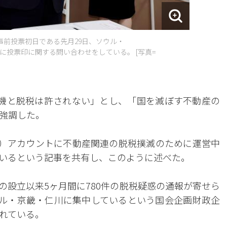
事前投票初日である先月29日、ソウル・
に投票印に関する問い合わせをしている。 [写真=
機と脱税は許されない」とし、「国を滅ぼす不動産の
強調した。
ter）アカウントに不動産関連の脱税撲滅のために運営中
いるという記事を共有し、このように述べた。
の設立以来5ヶ月間に780件の脱税疑惑の通報が寄せら
ソウル・京畿・仁川に集中しているという国会企画財政企
れている。