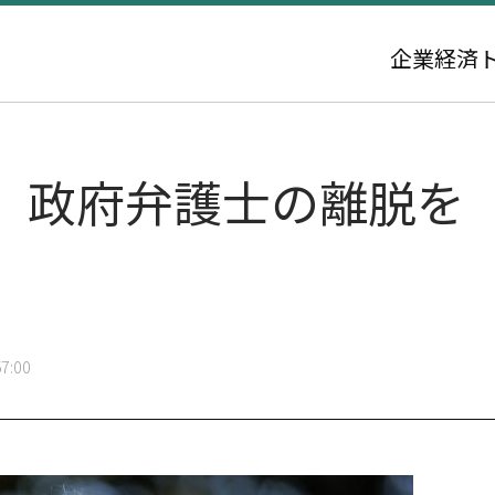
企業
経済
、政府弁護士の離脱を
7:00