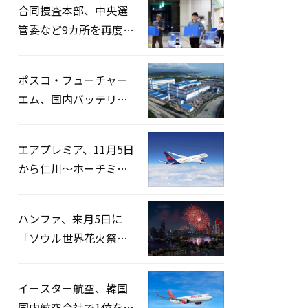
合同捜査本部、中央選
管委など9カ所を再度家
宅捜索…「投票率操
作」の資料を確保
ポスコ・フューチャー
エム、国内バッテリー
企業とLFP正極材19万ト
ンの供給契約を締結
エアプレミア、11月5日
から仁川〜ホーチミン
路線運航へ…3年2ヶ月
ぶりの再開
ハンファ、来月5日に
「ソウル世界花火祭り
2026」開催…韓・米・
英の3カ国が参加
イースター航空、韓国
国内航空会社で1位を記