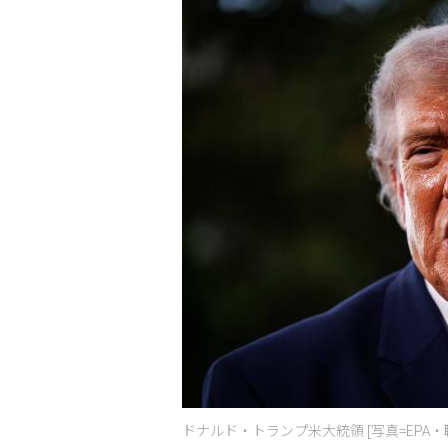
ドナルド・トランプ米大統領 [写真=EPA・