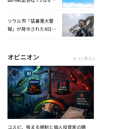
録…「上半期搭乗率
93%」
ソウル市「猛暑重大警
報」が発令された4日、
熱中症患者39人追加発
生
オピニオン
もっと見る
コスピ、強まる規制と個人投資家の賭