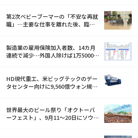
全」に8100億ウォンを集中投資
第2次ベビーブーマーの「不安な再就
職」…主要な仕事を離れた後、臨時
職が2倍近くに急増
製造業の雇用保険加入者数、14カ月
連続で減少…外国人除けば1万5000人
減
HD現代重工、米ビッグテックのデー
タセンター向けに9,560億ウォン規模
の発電設備を受注…「過去最大」
世界最大のビール祭り「オクトーバ
ーフェスト」、9月11〜20日にソウル
で開催