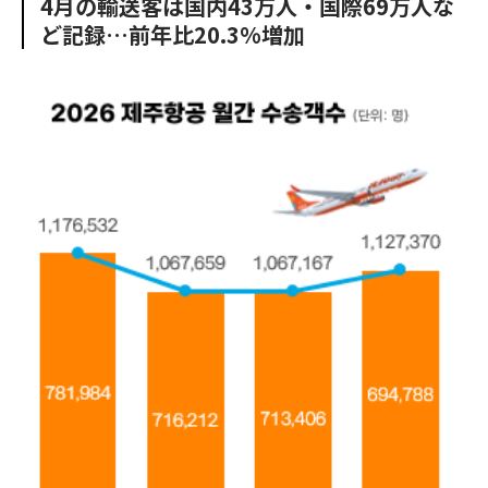
4月の輸送客は国内43万人・国際69万人な
o
e
u
n
ど記録…前年比20.3%増加
o
r
t
k