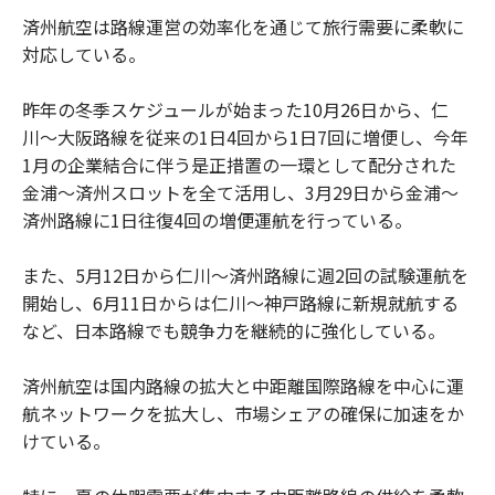
済州航空は路線運営の効率化を通じて旅行需要に柔軟に
対応している。
昨年の冬季スケジュールが始まった10月26日から、仁
川〜大阪路線を従来の1日4回から1日7回に増便し、今年
1月の企業結合に伴う是正措置の一環として配分された
金浦〜済州スロットを全て活用し、3月29日から金浦〜
済州路線に1日往復4回の増便運航を行っている。
また、5月12日から仁川〜済州路線に週2回の試験運航を
開始し、6月11日からは仁川〜神戸路線に新規就航する
など、日本路線でも競争力を継続的に強化している。
済州航空は国内路線の拡大と中距離国際路線を中心に運
航ネットワークを拡大し、市場シェアの確保に加速をか
けている。