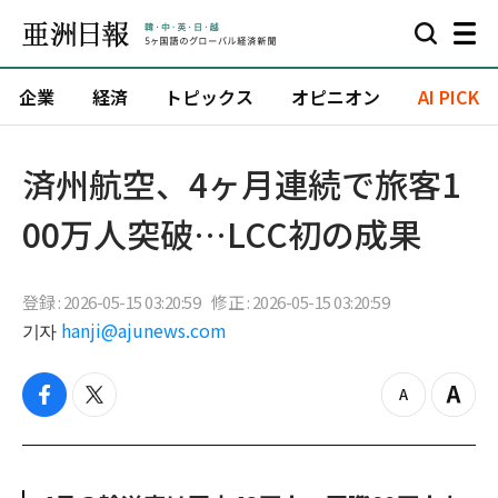
企業
経済
トピックス
オピニオン
AI PICK
済州航空、4ヶ月連続で旅客1
00万人突破…LCC初の成果
登録 : 2026-05-15 03:20:59
修正 : 2026-05-15 03:20:59
기자
hanji@ajunews.com
f
t
z
Z
a
w
o
o
c
i
o
o
e
t
m
m
b
t
o
i