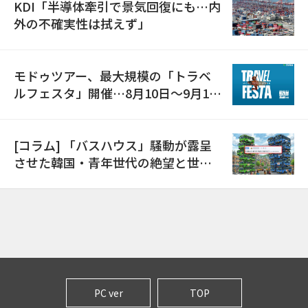
KDI「半導体牽引で景気回復にも…内
外の不確実性は拭えず」
モドゥツアー、最大規模の「トラベ
ルフェスタ」開催…8月10日～9月11
日
[コラム] 「バスハウス」騒動が露呈
させた韓国・青年世代の絶望と世代
間格差
PC ver
TOP