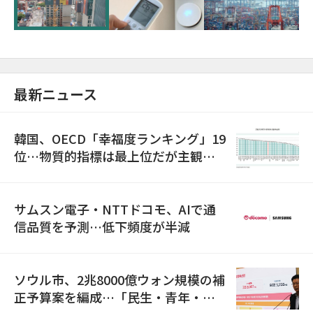
最新ニュース
韓国、OECD「幸福度ランキング」19
位…物質的指標は最上位だが主観的
満足度は最下位
サムスン電子・NTTドコモ、AIで通
信品質を予測…低下頻度が半減
ソウル市、2兆8000億ウォン規模の補
正予算案を編成…「民生・青年・安