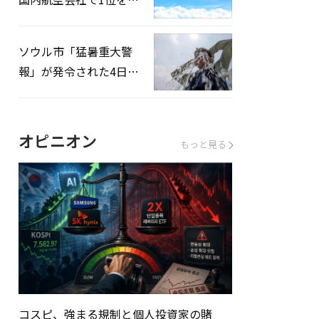
録…「上半期搭乗率
93%」
ソウル市「猛暑重大警
報」が発令された4日、
熱中症患者39人追加発
生
オピニオン
もっと見る
コスピ、強まる規制と個人投資家の賭