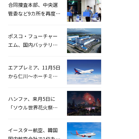
合同捜査本部、中央選
管委など9カ所を再度家
宅捜索…「投票率操
作」の資料を確保
ポスコ・フューチャー
エム、国内バッテリー
企業とLFP正極材19万ト
ンの供給契約を締結
エアプレミア、11月5日
から仁川〜ホーチミン
路線運航へ…3年2ヶ月
ぶりの再開
ハンファ、来月5日に
「ソウル世界花火祭り
2026」開催…韓・米・
英の3カ国が参加
イースター航空、韓国
国内航空会社で1位を記