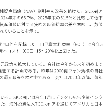
純資産価値（NAV）割引率も改善を続けた。SKス퀘ア
024年末の65.7%、2025年末の51.5%と比較して低下
る資産価値に対する実際の時価総額の差を意味し、数値
れていることを示す。
約4.3倍を記録した。自己資本利益率（ROE）は今年3
資本コスト（COE）15〜20%を上回った。
還元政策も拡大している。会社は今年から来年初めまで
推進する計画である。昨年は2000億ウォン規模の自社
の還元政策を検討中である。会社は2023年以降、毎年
いる。SKス퀘アは今年1月にデジタル広告企業インク
また、海外投資法人TGCス퀘アを通じてアメリカと日本