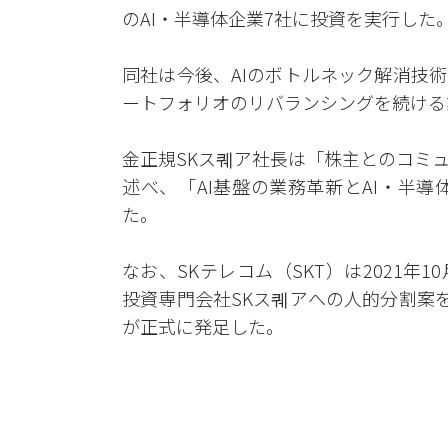
のAI・半導体企業7社に投資を実行した
同社は今後、AIのボトルネック解消技
ートフォリオのリバランシングを続ける
金正規SKス퀘ア社長は「株主とのコミ
述べ、「AI基盤の業務革新とAI・半
た。
なお、SKテレコム（SKT）は2021年
投資専門会社SKス퀘アへの人的分割案
が正式に発足した。