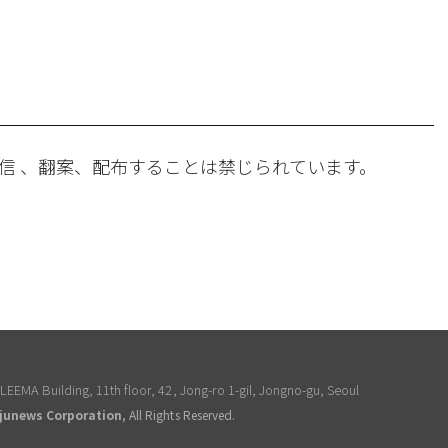
。
信 、翻案、配布することは禁じられています。
EEMA Building, 11th floor, 42, Jong-ro 1-gil, Jongno-gu, Seoul
junews Corporation
, All Rights Reserved.