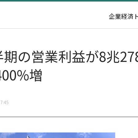
企業
経済
半期の営業利益が8兆27
00%増
7:45