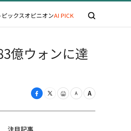
トピックス
オピニオン
AI PICK
83億ウォンに達
注目記事