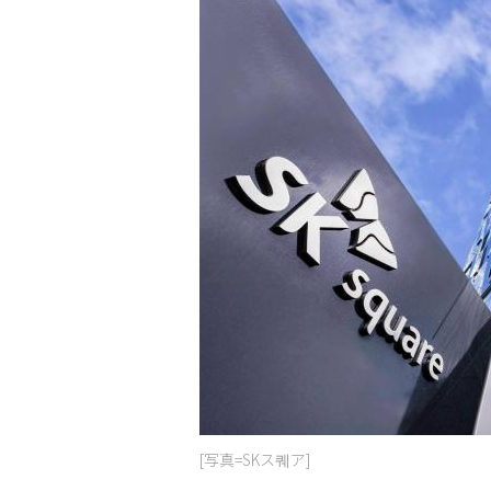
[写真=SKス퀘ア]