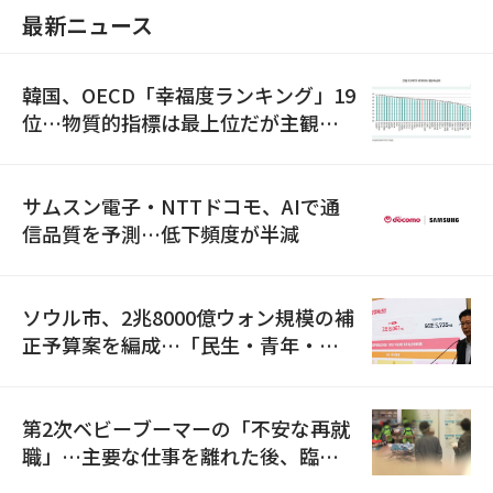
最新ニュース
韓国、OECD「幸福度ランキング」19
位…物質的指標は最上位だが主観的
満足度は最下位
サムスン電子・NTTドコモ、AIで通
信品質を予測…低下頻度が半減
ソウル市、2兆8000億ウォン規模の補
正予算案を編成…「民生・青年・安
全」に8100億ウォンを集中投資
第2次ベビーブーマーの「不安な再就
職」…主要な仕事を離れた後、臨時
職が2倍近くに急増