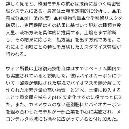
詳しく見ると、韓国モデルの核心は技術に基づく精密管
理システムにある。農家は土壌を定期的に分析し、▲栄
養成分▲pH（酸性度）▲有機物含量▲化学残留リスクを
確認し、専門機関はその結果に基づいて肥料の種類や投
入量、栽培方法を具体的に推奨する。土壌をまず診断
し、その結果に応じた「処方箋」を出す方式である。こ
れにより地域ごとの特性を反映したカスタマイズ管理が
行われる。
ウィア所長は土壌復元技術自体はすでにベトナム国内で
も実施されていると説明した。彼はバイオカーボンにつ
いて「酸素が制限された環境でバイオマスを熱分解して
作られた炭素含量の高い物質」と述べ、土壌に投入する
ことで重金属を捕らえpHを安定化するのに役立つと伝え
た。また、カドミウムのない選別肥料とバイオカーボン
を組み合わせたモデルが一部企業を中心に実施され、メ
コンデルタ地域にも徐々に広がっていると付け加えた。