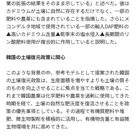
業の拡張の結果をそのまま示している」と述べた。彼は
カドミウムが土壌に自然に存在するだけでなく、一部の
肥料や農薬にも含まれていることを指摘した。さらにメ
コンデルタ地域で使用されている一部の輸入DAP肥料の
▲高いカドミウム含量▲乾季末の塩水侵入▲長期間のリ
ン酸肥料使用が複合的に作用していると説明した。
韓国の土壌復元政策に関心
このような背景の中、参考モデルとして提案された韓国
の土壌復元政策は、生産面積を増やすよりも土壌の質そ
のものを向上させることに焦点を当てた戦略である。こ
れまで韓国農業は化学肥料や農薬を過剰に使用してきた
時期を経て、土壌の自然な肥沃度を復活させることを政
策の優先事項としている。その過程で有機質肥料や堆
肥、微生物製剤を積極的に活用し、有機物含量と有益微
生物環境を共に高めてきた。