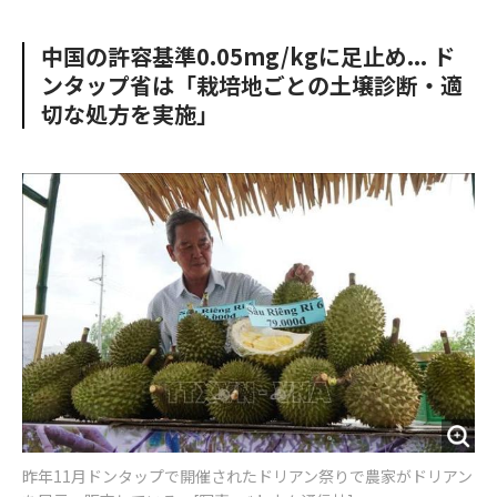
e
t
m
m
b
t
o
i
中国の許容基準0.05mg/kgに足止め... ド
o
e
u
n
ンタップ省は「栽培地ごとの土壌診断・適
o
r
t
k
切な処方を実施」
昨年11月ドンタップで開催されたドリアン祭りで農家がドリアン