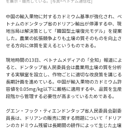
を展示・販売している。[写真=ベトナム通信社]
中国の輸入果物に対するカドミウム基準が強化され、ベ
トナムのドンタップ省のドリアン輸出が停滞する中、現
地当局は解決策として「韓国型土壌復元モデル」を提案
した。農業の拡張競争よりも土壌の質そのものを向上さ
せる方向に体質を変えるというものである。
現地時間の13日、ベトナムメディアの「全知」報道によ
ると、ドンタップ省人民委員会は農業用土壌の質を分析
する実験室を設立し、作物ごとに適切な改良策を講じる
長期計画を進めている。中国が輸入果物のカドミウム許
容値を0.05mg/kg以下に厳格に適用する中、品質を生産
段階から管理する必要性が高まっているためである。
グエン・フック・ティエンドンタップ省人民委員会副委
員長は、ドリアンの販売に関する問題について「ドリア
ンのカドミウム残留は長期間の耕作によって生じた土壌