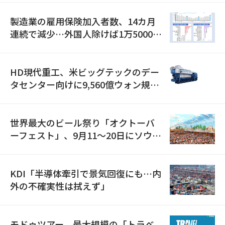
製造業の雇用保険加入者数、14カ月
連続で減少…外国人除けば1万5000人
減
HD現代重工、米ビッグテックのデー
タセンター向けに9,560億ウォン規模
の発電設備を受注…「過去最大」
世界最大のビール祭り「オクトーバ
ーフェスト」、9月11〜20日にソウル
で開催
KDI「半導体牽引で景気回復にも…内
外の不確実性は拭えず」
モドゥツアー、最大規模の「トラベ