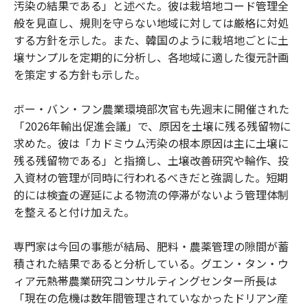
汚染の結果である」と述べた。彼は栽培地コード管理全
般を見直し、規則を守らない地域に対しては厳格に対処
する方針を示した。また、韓国のように栽培地ごとに土
壌サンプルを定期的に分析し、各地域に適した復元計画
を策定する方針も示した。
ボー・バン・フン農業環境部次官も先週末に開催された
「2026年輸出促進会議」で、原因を土壌に残る残留物に
求めた。彼は「カドミウム汚染の根本原因は主に土壌に
残る残留物である」と指摘し、土壌改善研究や輪作、投
入資材の管理が同時に行われるべきだと強調した。短期
的には検査の遅延による物流の停滞がないよう管理体制
を整えると付け加えた。
専門家は今回の事態が結局、肥料・農薬管理の隙間が蓄
積された結果であると分析している。グエン・タン・ウ
ィア元熱帯農業研究コンサルティングセンター所長は
「現在の危機は数年間管理されていなかったドリアン産