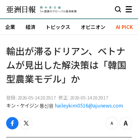
企業
経済
トピックス
オピニオン
AI PICK
輸出が滞るドリアン、ベトナ
ムが見出した解決策は「韓国
型農業モデル」か
登録 : 2026-05-14 20:29:17
修正 : 2026-05-14 20:29:17
キン・ケイジン 통신원
haileykim0516@ajunews.com
f
t
z
Z
a
w
o
o
c
i
o
o