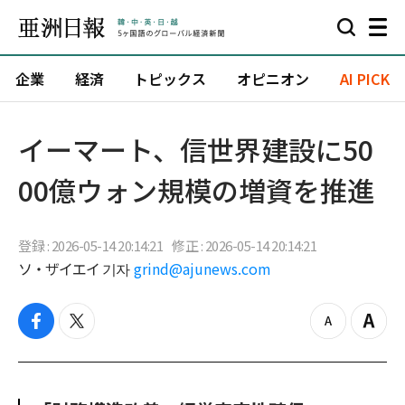
企業
経済
トピックス
オピニオン
AI PICK
イーマート、信世界建設に50
00億ウォン規模の増資を推進
登録 : 2026-05-14 20:14:21
修正 : 2026-05-14 20:14:21
ソ・ザイエイ 기자
grind@ajunews.com
f
t
z
Z
a
w
o
o
c
i
o
o
e
t
m
m
b
t
o
i