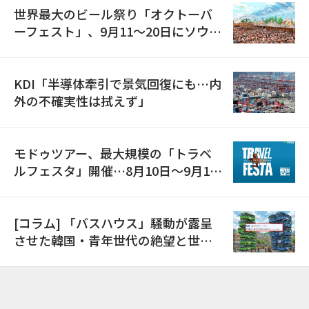
世界最大のビール祭り「オクトーバ
ーフェスト」、9月11〜20日にソウル
で開催
KDI「半導体牽引で景気回復にも…内
外の不確実性は拭えず」
モドゥツアー、最大規模の「トラベ
ルフェスタ」開催…8月10日～9月11
日
[コラム] 「バスハウス」騒動が露呈
させた韓国・青年世代の絶望と世代
間格差