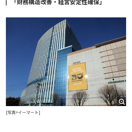
「財務構造改善・経営安定性確保」
o
e
u
n
o
r
t
k
[写真=イーマート]