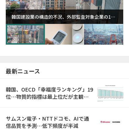
韓国建設業の構造的不況、外部監査対象企業の1割
超が「ゾンビ企業」に…5年で2.8倍増
最新ニュース
韓国、OECD「幸福度ランキング」19
位…物質的指標は最上位だが主観的
満足度は最下位
サムスン電子・NTTドコモ、AIで通
信品質を予測…低下頻度が半減