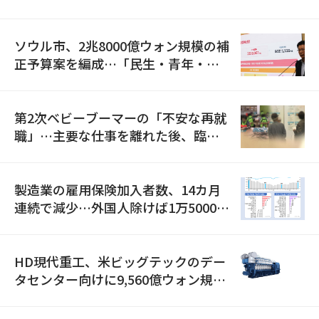
ソウル市、2兆8000億ウォン規模の補
正予算案を編成…「民生・青年・安
全」に8100億ウォンを集中投資
第2次ベビーブーマーの「不安な再就
職」…主要な仕事を離れた後、臨時
職が2倍近くに急増
製造業の雇用保険加入者数、14カ月
連続で減少…外国人除けば1万5000人
減
HD現代重工、米ビッグテックのデー
タセンター向けに9,560億ウォン規模
の発電設備を受注…「過去最大」