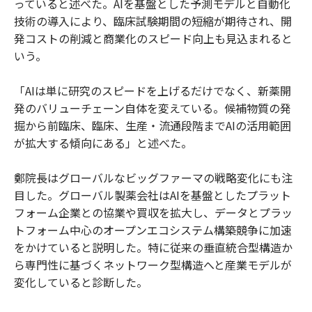
っていると述べた。AIを基盤とした予測モデルと自動化
技術の導入により、臨床試験期間の短縮が期待され、開
発コストの削減と商業化のスピード向上も見込まれると
いう。
「AIは単に研究のスピードを上げるだけでなく、新薬開
発のバリューチェーン自体を変えている。候補物質の発
掘から前臨床、臨床、生産・流通段階までAIの活用範囲
が拡大する傾向にある」と述べた。
鄭院長はグローバルなビッグファーマの戦略変化にも注
目した。グローバル製薬会社はAIを基盤としたプラット
フォーム企業との協業や買収を拡大し、データとプラッ
トフォーム中心のオープンエコシステム構築競争に加速
をかけていると説明した。特に従来の垂直統合型構造か
ら専門性に基づくネットワーク型構造へと産業モデルが
変化していると診断した。