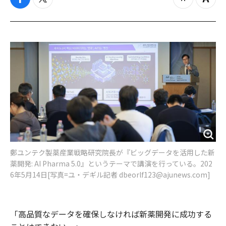
f
t
z
Z
a
w
o
o
c
i
o
o
e
t
m
m
b
t
o
i
o
e
u
n
o
r
t
k
鄭ユンテク製薬産業戦略研究院長が『ビッグデータを活用した新
薬開発: AI Pharma 5.0』というテーマで講演を行っている。202
6年5月14日[写真=ユ・デギル記者 dbeorlf123@ajunews.com]
「高品質なデータを確保しなければ新薬開発に成功する