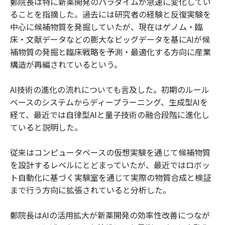
鄭院長は特に新薬開発のパラダイムが急速に変化してい
ることを指摘した。過去には研究者の経験と反復実験を
中心に候補物質を発掘していたが、現在はゲノム・臨
床・文献データなどの膨大なビッグデータを基にAIが候
補物質の発掘と臨床戦略を予測・最適化する方向に産業
構造が再編されているという。
AI技術の進化の流れについても言及した。初期のルール
ベースのシステムからディープラーニング、生成型AIを
経て、最近では自律型AIと量子技術の融合段階に進化し
ていると説明した。
従来はコンピュータベースの仮想実験を通じて候補物質
を設計するレベルにとどまっていたが、最近ではロボッ
ト自動化に基づく実験室を通じて実際の物質合成と検証
まで行う方向に拡張されていると分析した。
鄭院長はAIの活用拡大が新薬開発の効率性改善につなが