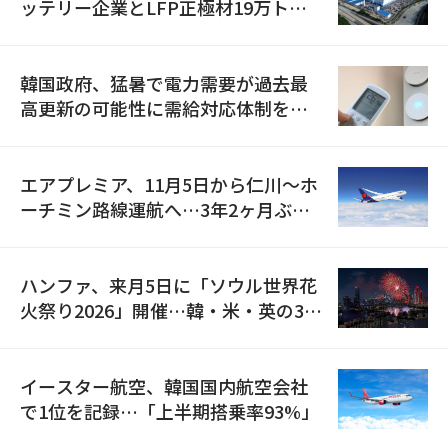
ッテリー企業とLFP正極材19万トン
の供給契約を締結
韓国政府、猛暑で電力需要が過去最
高更新の可能性に需給対応体制を点
検
エアプレミア、11月5日から仁川〜ホ
ーチミン路線運航へ…3年2ヶ月ぶり
の再開
ハンファ、来月5日に「ソウル世界花
火祭り2026」開催…韓・米・英の3カ
国が参加
イースター航空、韓国国内航空会社
で1位を記録…「上半期搭乗率93%」