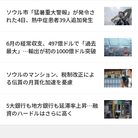
ソウル市「猛暑重大警報」が発令さ
れた4日、熱中症患者39人追加発生
6月の経常収支、497億ドルで「過去
最大」…輸出が初の1000億ドル突破
ソウルのマンション、税制改正によ
る伝貰の月貰化加速を憂慮
5大銀行も地方銀行も延滞率上昇…融
資のハードルはさらに高く