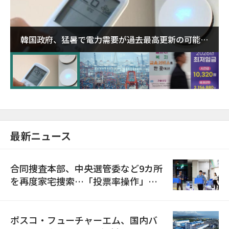
韓国政府、猛暑で電力需要が過去最高更新の可能性
に需給対応体制を点検
最新ニュース
合同捜査本部、中央選管委など9カ所
を再度家宅捜索…「投票率操作」の
資料を確保
ポスコ・フューチャーエム、国内バ