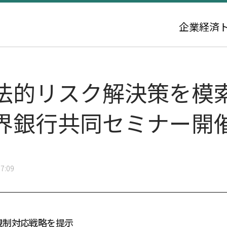
企業
経済
法的リスク解決策を模
界銀行共同セミナー開
7:09
規制対応戦略を提示