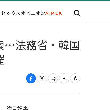
トピックス
オピニオン
AI PICK
索…法務省・韓国
催
注目記事