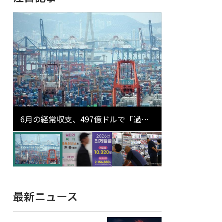
6月の経常収支、497億ドルで「過去
最大」…輸出が初の1000億ドル突破
最新ニュース