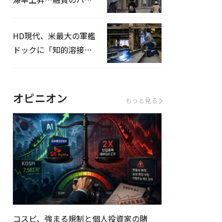
ドルはさらに高く
HD現代、米最大の軍艦
ドックに「知的溶接」
システムを導入へ
オピニオン
もっと見る
コスピ、強まる規制と個人投資家の賭