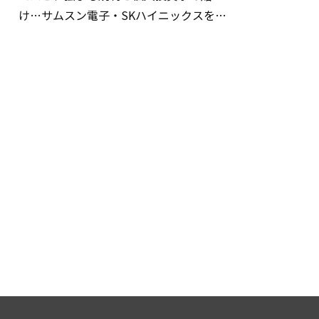
け…サムスン電子・SKハイニックスを巡
る明暗