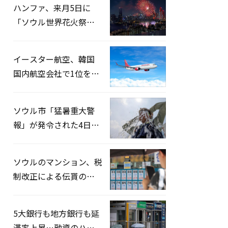
ハンファ、来月5日に
「ソウル世界花火祭り
2026」開催…韓・米・
英の3カ国が参加
イースター航空、韓国
国内航空会社で1位を記
録…「上半期搭乗率
93%」
ソウル市「猛暑重大警
報」が発令された4日、
熱中症患者39人追加発
生
ソウルのマンション、税
制改正による伝貰の月
貰化加速を憂慮
5大銀行も地方銀行も延
滞率上昇…融資のハー