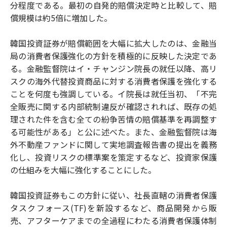
分程度である。最初の自発的賠償決定時と比較して、賠
償規模は約5倍に増加した。
韓国投資証券が賠償範囲を大幅に拡大したのは、金融当
局の消費者保護強化の方針を積極的に反映した決定であ
る。金融監督院はイ・チャンジン院長の就任以降、高リ
スクの海外代替投資商品に対する消費者保護を強化する
ことを何度も強調している。イ院長は就任当初、「不完
全販売に関する内部統制違反が確認されれば、既存の処
理された件を含む全ての紛争苦情の賠償基準を再調整す
る可能性がある」と公に述べた。また、金融監督院は海
外不動産ファンドに関して実地調査報告書の提出を義務
化し、投資リスクの標準案を策定するなど、投資家保護
の仕組みを大幅に強化することにした。
韓国投資証券もこの方針に従い、社長直轄の消費者保護
タスクフォース(TF)を新設するなど、商品開発から販
売、アフターケアまでの全過程にわたる消費者保護体制