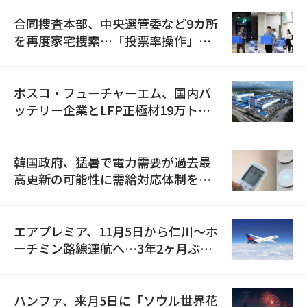
合同捜査本部、中央選管委など9カ所
を再度家宅捜索…「投票率操作」の
資料を確保
ポスコ・フューチャーエム、国内バ
ッテリー企業とLFP正極材19万トン
の供給契約を締結
韓国政府、猛暑で電力需要が過去最
高更新の可能性に需給対応体制を点
検
エアプレミア、11月5日から仁川〜ホ
ーチミン路線運航へ…3年2ヶ月ぶり
の再開
ハンファ、来月5日に「ソウル世界花