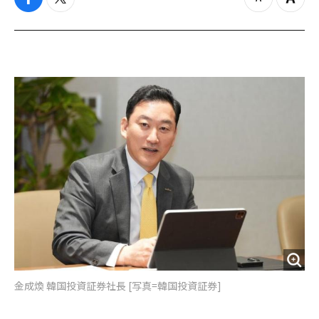
f
t
z
Z
a
w
o
o
c
i
o
o
e
t
m
m
b
t
o
i
o
e
u
n
o
r
t
k
金成煥 韓国投資証券社長 [写真=韓国投資証券]