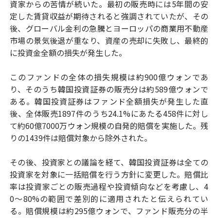
資家からの苦情が続いた。最初の販売時には5年間の安
定した賃貸収益が期待されると強調されていたが、その
後、グローバル金利の急騰とヨーロッパの商業用不動産
市場の景気後退が重なり、資産の売却に失敗し、最終的
に投資金全額の損失が発生した。
このファンドの全体の損失規模は約900億ウォンであ
り、そのうち韓国投資証券の販売分は約589億ウォンで
ある。韓国投資証券はファンド全額損失が発生した直
後、全体販売1897件のうち24.1%にあたる458件に対し
て約60億7000万ウォン規模の自発的賠償を実施した。残
りの1439件は賠償対象から除外された。
その後、投資家との議論を経て、韓国投資証券は全ての
投資家を対象に一括賠償を行う方針に変更した。賠償比
率は投資家ごとの販売過程や投資傾向などを考慮し、4
0〜80%の範囲で差別的に適用されたと伝えられてい
る。賠償規模は約295億ウォンで、ファンド販売分の半