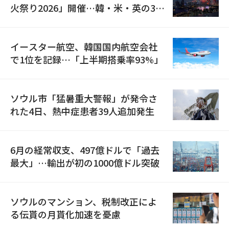
火祭り2026」開催…韓・米・英の3カ
国が参加
イースター航空、韓国国内航空会社
で1位を記録…「上半期搭乗率93%」
ソウル市「猛暑重大警報」が発令さ
れた4日、熱中症患者39人追加発生
6月の経常収支、497億ドルで「過去
最大」…輸出が初の1000億ドル突破
ソウルのマンション、税制改正によ
る伝貰の月貰化加速を憂慮