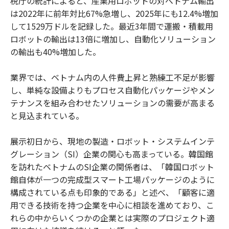
税庁の統計によると、産業用ロボットの対ベトナム輸出
は2022年に前年対比67%急増し、2025年にも12.4%増加
して1529万ドルを記録した。最近3年間で運搬・積載用
ロボットの輸出は13倍に増加し、自動化ソリューション
の輸出も40%増加した。
業界では、ベトナム内の人件費上昇と熟練工不足が影響
し、単純な設備よりもプロセス自動化パッケージやメン
テナンスを組み合わせたソリューションの需要が高まる
と見込まれている。
展示初日から、現地の製造・ロボット・システムインテ
グレーション（SI）企業の関心も高まっている。韓国館
を訪れたベトナムのSI企業の関係者は、「韓国ロボット
館自体が一つの完成型スマート工場パッケージのように
構成されている点も印象的である」と述べ、「顧客に適
用できる技術を持つ企業を中心に相談を進めており、こ
れらの中からいくつかの企業とは実際のプロジェクト適