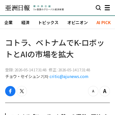
企業
経済
トピックス
オピニオン
AI PICK
コトラ、ベトナムでK-ロボッ
トとAIの市場を拡大
登録 : 2026-05-14 17:31:48
修正 : 2026-05-14 17:31:48
チョウ・セイシュン 기자
critic@ajunews.com
f
t
z
Z
a
w
o
o
c
i
o
o
e
t
m
m
b
t
o
i