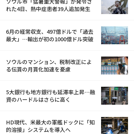
ソウル市「猛暑重大警報」が発令さ
れた4日、熱中症患者39人追加発生
6月の経常収支、497億ドルで「過去
最大」…輸出が初の1000億ドル突破
ソウルのマンション、税制改正によ
る伝貰の月貰化加速を憂慮
5大銀行も地方銀行も延滞率上昇…融
資のハードルはさらに高く
HD現代、米最大の軍艦ドックに「知
的溶接」システムを導入へ