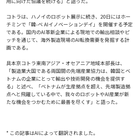
用に向けた協議を続ける」と語った。
コトラは、ハノイのロボット展示に続き、20日にはホー
チミンで「韓-ベ AIイノベーションデイ」を開催する予定
である。国内のAI革新企業による現地での輸出相談やピ
ッチを通じて、海外製造現場のAI転換需要を発掘する計
画である。
具本京コトラ東南アジア・オセアニア地域本部長は、
「製造業大国である両国間の先端産業協力は、韓国とベ
トナムの企業にとって輸出や技術開発の機会を提供す
る」と述べ、「ベトナムが生産拠点を超え、先端製造拠
点へと飛躍している中で、我々のロボットやAI産業が新
たな機会をつかむために最善を尽くす」と語った。
* この記事はAIによって翻訳されました。