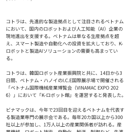
コトラは、先進的な製造拠点として注目されるベトナム
において、国内のロボットおよび人工知能（AI）企業の
現地進出を支援する。ベトナムは単なる生産拠点を超
え、スマート製造や自動化への投資を拡大しており、K-
ロボットと製造AIソリューションの需要も高まってい
る。
コトラは、韓国ロボット産業振興院と共に、14日から3
日間、ベトナム・ハノイのI.C.E国際展示場で開催される
「ベトナム国際機械産業博覧会（VINAMAC EXPO 202
6）」において「K-ロボット館」を運営すると発表した。
ビナマックは、今年で23回目を迎えるベトナムを代表す
る製造業専門の展示会である。毎年20カ国以上から300
社以上が参加し、1万人以上の産業関係者が訪れる。産
業機械、ロボット技術、自動化、輸送、制御など、先進