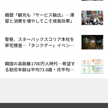
韓銀「観光も『サービス輸出』…滞
留と消費を増やしてこそ成長効果」
警察、スターバックスコリア本社を
家宅捜査…「タンクデー」イベント
巡り侮辱容疑
韓国の高齢層1700万人時代…希望す
る勤労年齢は平均73.6歳・月平均賃
金は300万ウォン以上