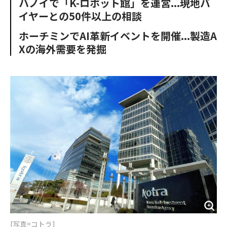
ハノイで「K-ロボット館」を運営...現地バ
o
e
u
n
イヤーとの50件以上の相談
o
r
t
k
ホーチミンでAI革新イベントを開催...製造A
Xの海外需要を発掘
[写真=コトラ]