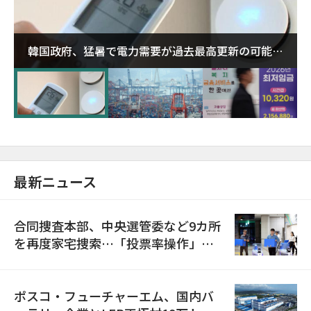
韓国政府、猛暑で電力需要が過去最高更新の可能性
に需給対応体制を点検
最新ニュース
合同捜査本部、中央選管委など9カ所
を再度家宅捜索…「投票率操作」の
資料を確保
ポスコ・フューチャーエム、国内バ