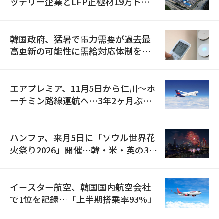
ッテリー企業とLFP正極材19万トン
の供給契約を締結
韓国政府、猛暑で電力需要が過去最
高更新の可能性に需給対応体制を点
検
エアプレミア、11月5日から仁川〜ホ
ーチミン路線運航へ…3年2ヶ月ぶり
の再開
ハンファ、来月5日に「ソウル世界花
火祭り2026」開催…韓・米・英の3カ
国が参加
イースター航空、韓国国内航空会社
で1位を記録…「上半期搭乗率93%」