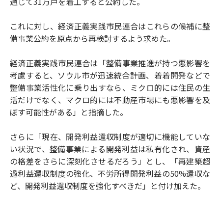
通じて31万戸を着工すると公約した。
これに対し、経済正義実践市民連合はこれらの候補に整
備事業公約を原点から再検討するよう求めた。
経済正義実践市民連合は「整備事業推進が持つ悪影響を
考慮すると、ソウル市が迅速統合計画、着着開発などで
整備事業活性化に乗り出すなら、ミクロ的には住民の生
活だけでなく、マクロ的には不動産市場にも悪影響を及
ぼす可能性がある」と指摘した。
さらに「現在、開発利益還収制度が適切に機能していな
い状況で、整備事業による開発利益は私有化され、資産
の格差をさらに深刻化させるだろう」とし、「再建築超
過利益還収制度の強化、不労所得開発利益の50%還収な
ど、開発利益還収制度を強化すべきだ」と付け加えた。