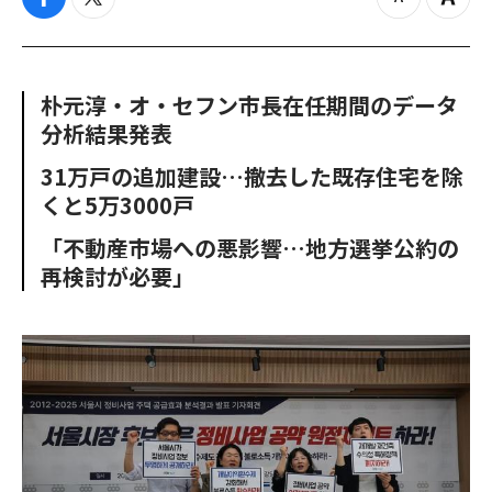
f
t
z
Z
a
w
o
o
c
i
o
o
e
t
m
m
b
t
o
i
朴元淳・オ・セフン市長在任期間のデータ
o
e
u
n
分析結果発表
o
r
t
k
31万戸の追加建設…撤去した既存住宅を除
くと5万3000戸
「不動産市場への悪影響…地方選挙公約の
再検討が必要」