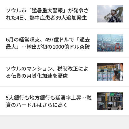
ソウル市「猛暑重大警報」が発令さ
れた4日、熱中症患者39人追加発生
6月の経常収支、497億ドルで「過去
最大」…輸出が初の1000億ドル突破
ソウルのマンション、税制改正によ
る伝貰の月貰化加速を憂慮
5大銀行も地方銀行も延滞率上昇…融
資のハードルはさらに高く