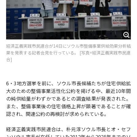
経済正義実践市民連合が14日にソウル市整備事業供給効果分析結
果を発表する記者会見を行っている。 [写真=経済正義実践市民連
合]
6・3地方選挙を前に、ソウル市長候補たちが住宅供給拡
大のための整備事業活性化公約を掲げる中、最近10年間
の純供給量がわずかであるとの調査結果が発表された。
また、整備事業後の住宅価格上昇が顕著であることが確
認され、関連公約の再検討が求められている。
経済正義実践市民連合は、朴元淳ソウル市長とオ・セフ
ンソウル市長が在任していた2012年から2025年までのソ