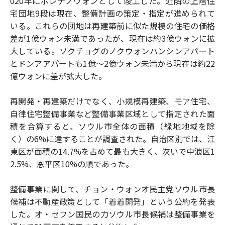
020年にポレナノウォンとして竣工した。近隣の上階住
宅団地9段は現在、整備計画の策定・指定が進められて
いる。これらの団地は再建築前に似た規模の住宅の価格
差が1億ウォン未満であったが、現在は約3億ウォンに拡
大している。ソクチョグのノクウォンハンシンアパート
とドンアアパートも1億〜2億ウォン未満から現在は約22
億ウォンに差が拡大した。
再開発・再建築だけでなく、小規模再建築、モア住宅、
自律住宅整備事業など整備事業区域として指定された面
積を合算すると、ソウル市全体の面積（緑地地域を除
く）の6%に達することが調査された。自治区別では、江
東区が面積の14.7%を占めて最も大きく、次いで中浪区1
2.5%、恩平区10%の順であった。
整備事業に関して、チョン・ウォンオ民主党ソウル市長
候補は不動産政策として「着着開発」という公約を発表
した。オ・セフン国民の力ソウル市長候補は整備事業を