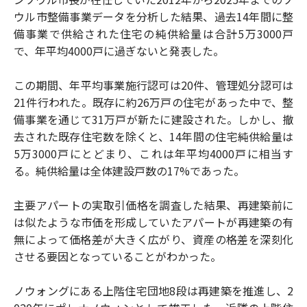
ウル市整備事業データを分析した結果、過去14年間に整
備事業で供給された住宅の純供給量は合計5万3000戸
で、年平均4000戸に過ぎないと発表した。
この期間、年平均事業施行認可は20件、管理処分認可は
21件行われた。既存に約26万戸の住宅があった中で、整
備事業を通じて31万戸が新たに建設された。しかし、撤
去された既存住宅数を除くと、14年間の住宅純供給量は
5万3000戸にとどまり、これは年平均4000戸に相当す
る。純供給量は全体建設戸数の17%であった。
主要アパートの実取引価格を調査した結果、再建築前に
は似たような市価を形成していたアパートが再建築の有
無によって価格差が大きく広がり、資産の格差を深刻化
させる要因となっていることがわかった。
ノウォングにある上階住宅団地8段は再建築を推進し、2