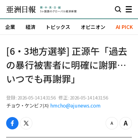
企業
経済
トピックス
オピニオン
AI PICK
[6・3地方選挙] 正源午「過去
の暴行被害者に明確に謝罪…
いつでも再謝罪」
登録 : 2026-05-14 14:31:56
修正 : 2026-05-14 14:31:56
チョウ・ケンビ 기자
hmcho@ajunews.com
f
t
z
Z
a
w
o
o
c
i
o
o