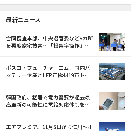
最新ニュース
合同捜査本部、中央選管委など9カ所
を再度家宅捜索…「投票率操作」の
資料を確保
ポスコ・フューチャーエム、国内バ
ッテリー企業とLFP正極材19万トン
の供給契約を締結
韓国政府、猛暑で電力需要が過去最
高更新の可能性に需給対応体制を点
検
エアプレミア、11月5日から仁川〜ホ