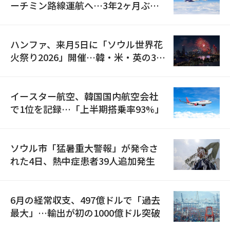
ーチミン路線運航へ…3年2ヶ月ぶり
の再開
ハンファ、来月5日に「ソウル世界花
火祭り2026」開催…韓・米・英の3カ
国が参加
イースター航空、韓国国内航空会社
で1位を記録…「上半期搭乗率93%」
ソウル市「猛暑重大警報」が発令さ
れた4日、熱中症患者39人追加発生
6月の経常収支、497億ドルで「過去
最大」…輸出が初の1000億ドル突破