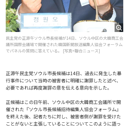
民主党の正源午ソウル市長候補が14日、ソウル中区の大韓商工会
議所国際会議場で開催された韓国新聞放送編集人協会フォーラム
でパネルの質問に答えている。 [写真=聯合ニュース]
正源午民主党ソウル市長候補は14日、過去に発生した暴
行事件について当時の被害者に明確に謝罪したと述べ、
必要であれば再度謝罪の意を伝える意向を示した。
正候補はこの日午前、ソウル中区の大韓商工会議所で開
催された『ソウル市長候補招待編集人協会フォーラム』
を終えた後、記者たちに対し、被害者側が謝罪を受けた
ことがないと主張していることについてこのように語っ