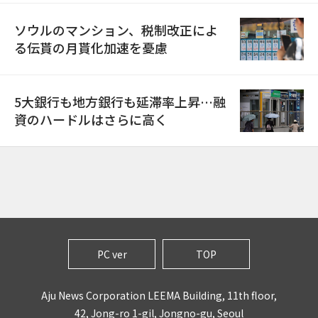
ソウルのマンション、税制改正によ
る伝貰の月貰化加速を憂慮
5大銀行も地方銀行も延滞率上昇…融
資のハードルはさらに高く
PC ver
TOP
Aju News Corporation LEEMA Building, 11th floor,
42, Jong-ro 1-gil, Jongno-gu, Seoul