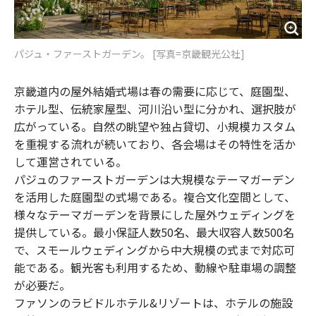
パジュ・ファーストガーデン。 [写真=京畿観光公社]
京畿道内の屋外結婚式場は春の需要に応じて、庭園型、
ホテル型、伝統家屋型、河川沿い型に分かれ、選択肢が
広がっている。自然の眺望や独占貸切、小規模カスタム
を重視する流れが続いており、各会場はその特性を活か
して運営されている。
パジュのファーストガーデンは大規模なテーマガーデン
を活用した庭園型の式場である。複合文化空間として、
様々なテーマガーデンを背景にした屋外ウェディングを
提供している。最小保証人数50名、最大収容人数500名
で、スモールウェディングから中大規模の式まで対応可
能である。観光客も利用するため、動線や駐車場の調整
が必要だ。
ファソンのラビドルホテル&リゾートは、ホテルの施設