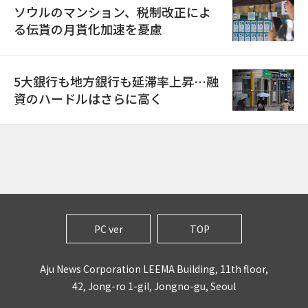
ソウルのマンション、税制改正によ
る伝貰の月貰化加速を憂慮
5大銀行も地方銀行も延滞率上昇…融
資のハードルはさらに高く
PC ver
TOP
Aju News Corporation LEEMA Building, 11th floor,
42, Jong-ro 1-gil, Jongno-gu, Seoul