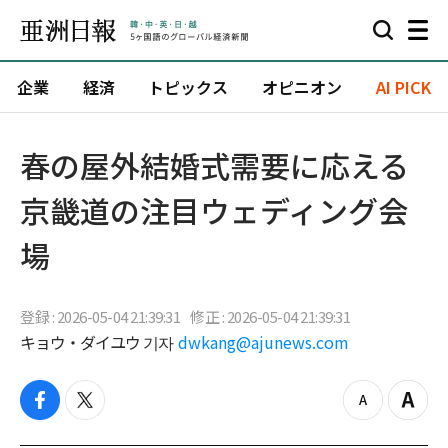
企業
経済
トピックス
オピニオン
AI PICK
春の屋外結婚式需要に応える
京畿道の注目ウェディング会
場
登録 : 2026-05-04 21:39:31
修正 : 2026-05-04 21:39:31
キョウ・ダイユウ 기자
dwkang@ajunews.com
f
t
z
Z
a
w
o
o
c
i
o
o