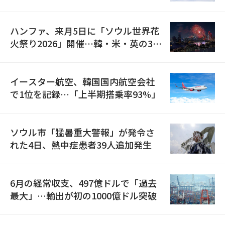
の再開
ハンファ、来月5日に「ソウル世界花
火祭り2026」開催…韓・米・英の3カ
国が参加
イースター航空、韓国国内航空会社
で1位を記録…「上半期搭乗率93%」
ソウル市「猛暑重大警報」が発令さ
れた4日、熱中症患者39人追加発生
6月の経常収支、497億ドルで「過去
最大」…輸出が初の1000億ドル突破