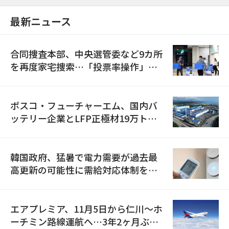
最新ニュース
合同捜査本部、中央選管委など9カ所
を再度家宅捜索…「投票率操作」の
資料を確保
ポスコ・フューチャーエム、国内バ
ッテリー企業とLFP正極材19万トン
の供給契約を締結
韓国政府、猛暑で電力需要が過去最
高更新の可能性に需給対応体制を点
検
エアプレミア、11月5日から仁川〜ホ
ーチミン路線運航へ…3年2ヶ月ぶり