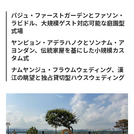
e
t
m
m
b
t
o
i
パジュ・ファーストガーデンとファソン・
o
e
u
n
ラビドル、大規模ゲスト対応可能な庭園型
o
r
t
k
式場
ヤンピョン・アデラハノクとソンナム・ア
ヨンダン、伝統家屋を基にした小規模カス
タム式
ナムヤンジュ・フラウムウェディング、漢
江の眺望と独占貸切型ハウスウェディング