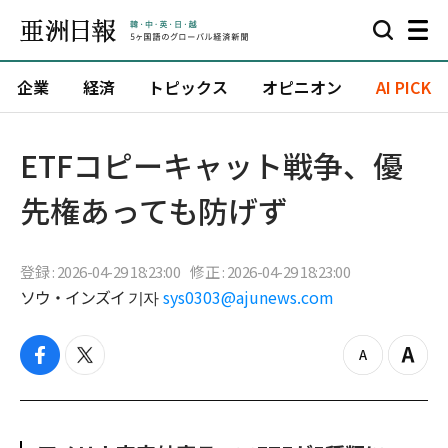
企業
経済
トピックス
オピニオン
AI PICK
ETFコピーキャット戦争、優
先権あっても防げず
登録 : 2026-04-29 18:23:00
修正 : 2026-04-29 18:23:00
ソウ・インズイ 기자
sys0303@ajunews.com
f
t
z
Z
a
w
o
o
c
i
o
o
e
t
m
m
b
t
o
i