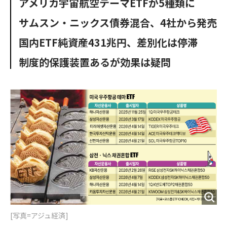
アメリカ宇宙航空テーマETFが5種類に
o
e
u
n
o
r
t
サムスン・ニックス債券混合、4社から発売
k
国内ETF純資産431兆円、差別化は停滞
制度的保護装置あるが効果は疑問
[写真=アジュ経済]