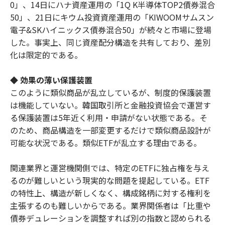
0」、14日にハナ資産運用の「1Q K半導体TOP2債券混合
50」、21日にキウム投資資産運用の「KIWOOMサムスン
電子&SKハイニックス債券混合50」が続々と市場に登場
した。事実上、同じ資産配分構造を共有しており、差別
化は限定的である。
◆ 効果の薄い保護装置
このように類似商品が乱立しているが、制度的保護装置
は機能していない。韓国取引所と金融投資協会で運営す
る保護装置は5年近く利用・申請がない状態である。そ
のため、商品構造を一部変更するだけで類似商品設計が
可能な状況である。類似ETFが乱立する理由である。
関連業界と運営機関側では、特定のETFに独占権を与え
るのが難しいという現実的な問題を提起している。ETF
の特性上、構造が新しくなく、構成銘柄に対する権利を
主張するのも難しいからである。業界関係者は「比重や
債券デュレーションを調整すれば別の指数と認められる