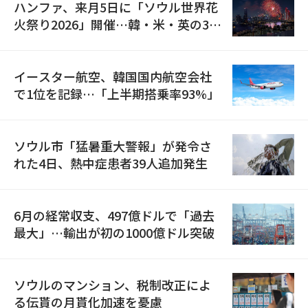
ハンファ、来月5日に「ソウル世界花
火祭り2026」開催…韓・米・英の3カ
国が参加
イースター航空、韓国国内航空会社
で1位を記録…「上半期搭乗率93%」
ソウル市「猛暑重大警報」が発令さ
れた4日、熱中症患者39人追加発生
6月の経常収支、497億ドルで「過去
最大」…輸出が初の1000億ドル突破
ソウルのマンション、税制改正によ
る伝貰の月貰化加速を憂慮