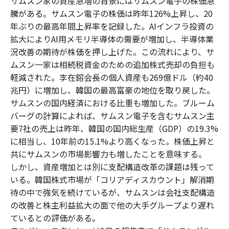
サムスン家の資産急増の背景にはサムスン電子の株価急
騰がある。サムスン電子の株価は昨年126%上昇し、20
年ぶりの最高年間上昇率を記録した。AIインフラ投資の
拡大によりAI用メモリ半導体の需要が増加し、半導体業
況改善の期待が株価を押し上げた。この流れにより、サ
ムスン一家は相続税資金のための追加株式売却の負担も
軽減された。李在鎔会長の個人資産も269億ドル（約40
兆円）に増加し、韓国の最高富豪の地位を取り戻した。
サムスンの国内経済における比重も増加した。ブルーム
バーグの計算によれば、サムスン電子を含むサムスン主
要7社の売上は昨年、韓国の国内総生産（GDP）の19.3%
に相当し、10年前の15.1%より高くなった。株価上昇と
共にサムスンの市場影響力も増したことを意味する。
しかし、資産増加とは別に支配構造改革の課題は残って
いる。韓国株式市場が「コリアディスカウント」解消期
待の中で強気を続けているが、サムスンは会社支配構造
の改善と株主利益拡大の面で他の大手グループより遅れ
ているとの評価がある。