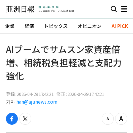
企業
経済
トピックス
オピニオン
AI PICK
AIブームでサムスン家資産倍
増、相続税負担軽減と支配力
強化
登録 : 2026-04-29 17:42:21
修正 : 2026-04-29 17:42:21
기자
han@ajunews.com
f
t
z
Z
a
w
o
o
c
i
o
o