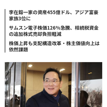
e
t
m
m
b
t
o
i
李在鎔一家の資産455億ドル、アジア富豪
o
e
u
n
家族3位に
o
r
t
k
サムスン電子株価126%急騰、相続税資金
の追加株式売却負担軽減
株価上昇も支配構造改革・株主価値向上は
依然課題