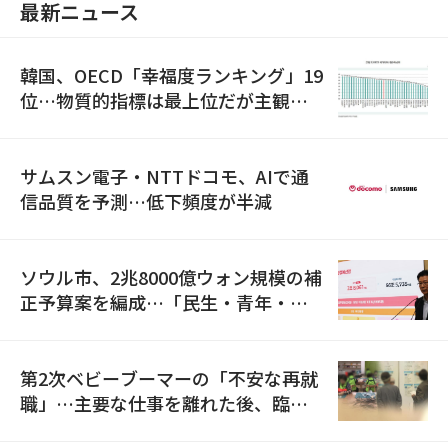
最新ニュース
韓国、OECD「幸福度ランキング」19
位…物質的指標は最上位だが主観的
満足度は最下位
サムスン電子・NTTドコモ、AIで通
信品質を予測…低下頻度が半減
ソウル市、2兆8000億ウォン規模の補
正予算案を編成…「民生・青年・安
全」に8100億ウォンを集中投資
第2次ベビーブーマーの「不安な再就
職」…主要な仕事を離れた後、臨時
職が2倍近くに急増