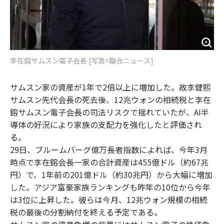
李在鎔サムスン電子会長 [写真=聯合ニュース]
サムスン家の資産が1年で2倍以上に増加した。故李健熙
サムスン先代会長の死去後、12兆ウォンの相続税と李在
鎔サムスン電子会長の司法リスクで揺れていたが、AI半
導体の好況により家族の支配力を強化したと評価され
る。
29日、ブルームバーグ億万長者指数によれば、今年3月
時点で李在鎔会長一家の合計資産は455億ドル（約67兆
円）で、1年前の201億ドル（約30兆円）から大幅に増加
した。アジア富豪家族ランキングも昨年の10位から今年
は3位に上昇した。彼らは今月、12兆ウォン規模の相続
税の最後の分割納付を終える予定である。