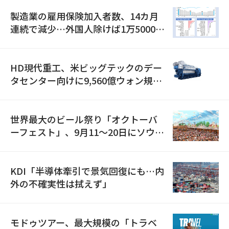
製造業の雇用保険加入者数、14カ月
連続で減少…外国人除けば1万5000人
減
HD現代重工、米ビッグテックのデー
タセンター向けに9,560億ウォン規模
の発電設備を受注…「過去最大」
世界最大のビール祭り「オクトーバ
ーフェスト」、9月11〜20日にソウル
で開催
KDI「半導体牽引で景気回復にも…内
外の不確実性は拭えず」
モドゥツアー、最大規模の「トラベ