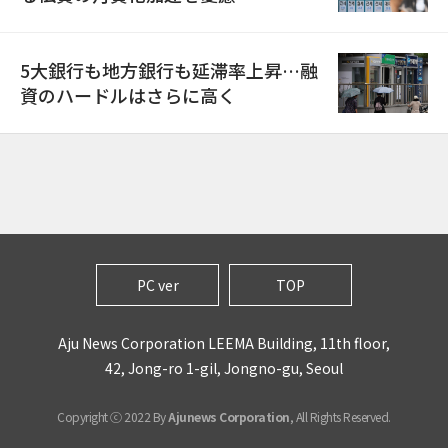
5大銀行も地方銀行も延滞率上昇…融
資のハードルはさらに高く
PC ver
TOP
Aju News Corporation LEEMA Building, 11th floor,
42, Jong-ro 1-gil, Jongno-gu, Seoul
Copyright ⓒ 2022 By
Ajunews Corporation
, All Rights Reserved.