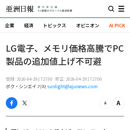
企業
経済
トピックス
オピニオン
AI PICK
LG電子、メモリ価格高騰でPC
製品の追加値上げ不可避
登録 : 2026-04-29 17:27:00
修正 : 2026-04-29 17:27:00
ボク・シンエイ 기자
sunlight@ajunews.com
f
t
z
Z
a
w
o
o
c
i
o
o
e
t
m
m
b
t
o
i