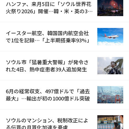
ハンファ、来月5日に「ソウル世界花
火祭り2026」開催…韓・米・英の3カ
国が参加
イースター航空、韓国国内航空会社
で1位を記録…「上半期搭乗率93%」
ソウル市「猛暑重大警報」が発令さ
れた4日、熱中症患者39人追加発生
6月の経常収支、497億ドルで「過去
最大」…輸出が初の1000億ドル突破
ソウルのマンション、税制改正によ
る伝貰の月貰化加速を憂慮