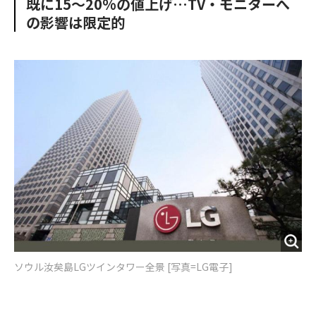
既に15〜20%の値上げ…TV・モニターへ
o
e
u
n
の影響は限定的
o
r
t
k
ソウル汝矣島LGツインタワー全景 [写真=LG電子]