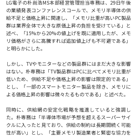
LG電子の朴尚浩MS本部経営管理担当専務は、29日午後
の業績発表コンファレンスコールで、メモリ半導体の供
給不足と価格上昇に関連し、「メモリ比重が高いPC製品
群は業界全体で大きな原価上昇の負担を受けている」と
述べ、「15%から20%の値上げを既に適用したが、メモ
リ価格がさらに高騰すれば追加値上げも不可避である」
と明らかにした。
しかし、TVやモニターなどの製品群にはまだ大きな影響
はない。朴専務は「TV製品群はPCに比べてメモリ比重が
低いため、供給不足や価格上昇の影響は限定的である」
とし、「一部のスマートモニター製品を除き、メモリに
よる価格上昇の影響は微々たるものである」と述べた。
同時に、供給網の安定化戦略を推進していると強調し
た。朴専務は「半導体市場が予想を超えるスーパーサイ
クルに入ったと見ており、供給の制約は長期間続く可能
性が高い」とし、「主要メモリ製造業者と緊密な協力を