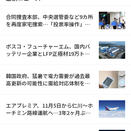
合同捜査本部、中央選管委など9カ所
を再度家宅捜索…「投票率操作」の
資料を確保
ポスコ・フューチャーエム、国内バ
ッテリー企業とLFP正極材19万トン
の供給契約を締結
韓国政府、猛暑で電力需要が過去最
高更新の可能性に需給対応体制を点
検
エアプレミア、11月5日から仁川〜ホ
ーチミン路線運航へ…3年2ヶ月ぶり
の再開