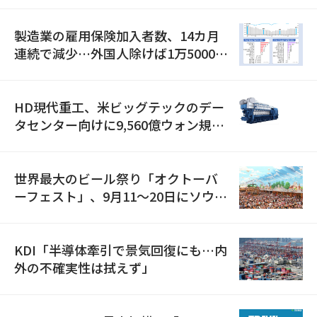
製造業の雇用保険加入者数、14カ月
連続で減少…外国人除けば1万5000人
減
HD現代重工、米ビッグテックのデー
タセンター向けに9,560億ウォン規模
の発電設備を受注…「過去最大」
世界最大のビール祭り「オクトーバ
ーフェスト」、9月11〜20日にソウル
で開催
KDI「半導体牽引で景気回復にも…内
外の不確実性は拭えず」