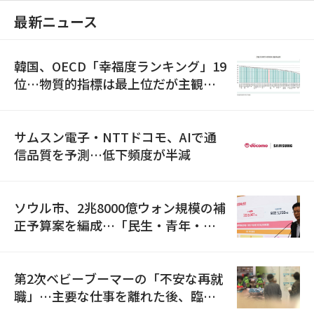
最新ニュース
韓国、OECD「幸福度ランキング」19
位…物質的指標は最上位だが主観的
満足度は最下位
サムスン電子・NTTドコモ、AIで通
信品質を予測…低下頻度が半減
ソウル市、2兆8000億ウォン規模の補
正予算案を編成…「民生・青年・安
全」に8100億ウォンを集中投資
第2次ベビーブーマーの「不安な再就
職」…主要な仕事を離れた後、臨時
職が2倍近くに急増