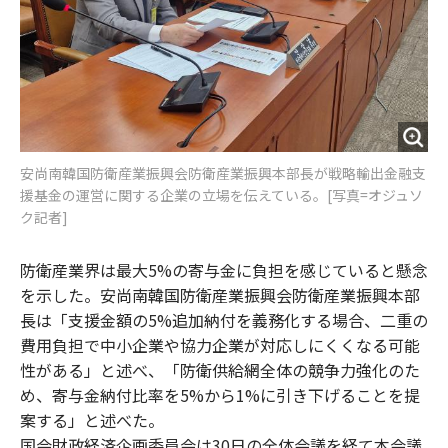
安尚南韓国防衛産業振興会防衛産業振興本部長が戦略輸出金融支
援基金の運営に関する企業の立場を伝えている。[写真=オジュソ
ク記者]
防衛産業界は最大5%の寄与金に負担を感じていると懸念
を示した。安尚南韓国防衛産業振興会防衛産業振興本部
長は「支援金額の5%追加納付を義務化する場合、二重の
費用負担で中小企業や協力企業が対応しにくくなる可能
性がある」と述べ、「防衛供給網全体の競争力強化のた
め、寄与金納付比率を5%から1%に引き下げることを提
案する」と述べた。
国会財政経済企画委員会は30日の全体会議を経て本会議