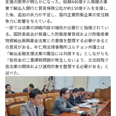
支援の限界が明らかになった。総額440億ドル規模の事
業で輸出入銀行と貿易保険公社が約150億ドルを支援し
た後、追加の余力が不足し、国内主要防衛企業の受注競
争力に影響を与えている。
一部では法案の詳細内容の補完が必要だと指摘されてい
る。国防委員会が発議した防衛産業育成および防衛産業
物資輸出振興基金法案との重複を整理する必要があると
の意見がある。朴仁用法律事務所ユルチョン弁護士は
「輸出金融支援法案の趣旨には共感する」としながらも
「負担金の二重課税問題が発生しないよう、立法段階で
各法案の関係および適用対象を整理する必要がある」と
述べた。