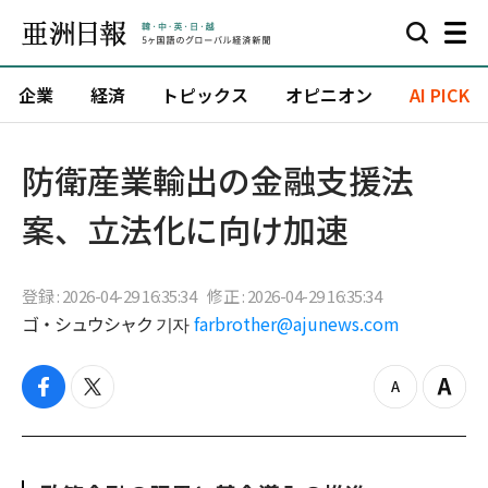
企業
経済
トピックス
オピニオン
AI PICK
防衛産業輸出の金融支援法
案、立法化に向け加速
登録 : 2026-04-29 16:35:34
修正 : 2026-04-29 16:35:34
ゴ・シュウシャク 기자
farbrother@ajunews.com
f
t
z
Z
a
w
o
o
c
i
o
o
e
t
m
m
b
t
o
i