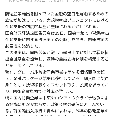
防衛産業輸出を阻んでいた金融の空白を解消するための
立法が加速している。大規模輸出プロジェクトにおける
金融支援の制度的基盤が整備されるか注目される。
国会財政経済企画委員会は29日、国会本館で『戦略輸出
金融支援に関する法律案』の公聴会を開き、関連法案の
必要性を議論した。
この法案は、国際競争が激しい輸出事業に対して戦略輸
出金融基金を設置し、適時の金融支援体制を構築するこ
とを目的としている。
現在、グローバル防衛産業市場は単なる価格競争を超
え、金融パッケージ競争に移行している。購入国は契約
条件として技術移転やオフセット取引、投資を求めてお
り、防衛企業単独では対応が難しい。
特に国内防衛企業は中東やロシア・ウクライナ戦争によ
る好機にもかかわらず、政策金融の確保に苦しんでい
る。韓国輸出入銀行の資料によれば、昨年の防衛産業の