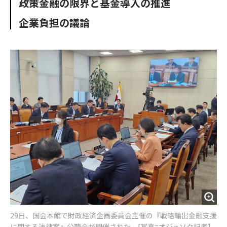
政策金融の限界と基金導入の推進
o
e
u
n
o
r
t
企業負担の議論
k
29日、国会本館で財政経済企画委員会主催の『戦略輸出金融支援
に関する法律案』公聴会が開催された。[写真=オジュソク記者]