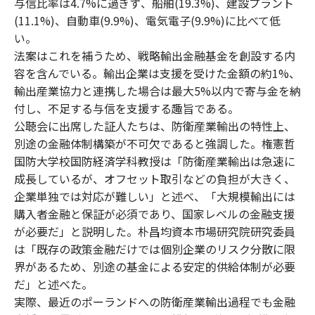
与信比率は4.7%に過ぎず、船舶(19.3%)、建設プラント
(11.1%)、自動車(9.9%)、電気電子(9.9%)に比べて低
い。
法案はこれを補うため、戦略輸出金融基金を創設する内
容を含んでいる。輸出企業は支援を受けた金額の約1%、
輸出産業協力と連携した場合は最大5%以内で寄与金を納
付し、不足する与信を支援する趣旨である。
公聴会に出席した証人たちは、防衛産業輸出の特性上、
別途の金融体制構築が不可欠であると強調した。権憲哲
国防大学校国防経済学科教授は「防衛産業輸出は急速に
成長しているが、オフセット取引などの負担が大きく、
企業単独では対応が難しい」と述べ、「大規模輸出には
購入者金融と保証が必須であり、国家レベルの金融支援
が必要だ」と説明した。朴昌均資本市場研究院研究委員
は「既存の政策金融だけでは個別企業のリスク分散に限
界があるため、別途の基金による安定的供給体制が必要
だ」と述べた。
実際、最近のポーランドへの防衛産業輸出過程でも金融