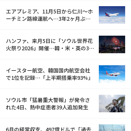
エアプレミア、11月5日から仁川〜ホ
ーチミン路線運航へ…3年2ヶ月ぶり
の再開
ハンファ、来月5日に「ソウル世界花
火祭り2026」開催…韓・米・英の3カ
国が参加
イースター航空、韓国国内航空会社
で1位を記録…「上半期搭乗率93%」
ソウル市「猛暑重大警報」が発令さ
れた4日、熱中症患者39人追加発生
6月の経常収支、497億ドルで「過去