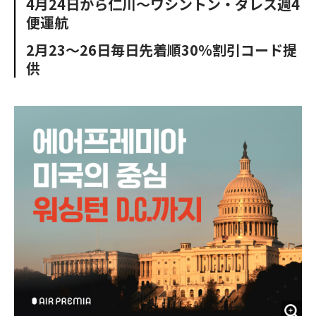
4月24日から仁川〜ワシントン・ダレス週4
o
e
u
n
便運航
o
r
t
k
2月23〜26日毎日先着順30％割引コード提
供