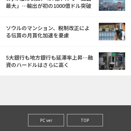
最大」…輸出が初の1000億ドル突破
ソウルのマンション、税制改正によ
る伝貰の月貰化加速を憂慮
5大銀行も地方銀行も延滞率上昇…融
資のハードルはさらに高く
PC ver
TOP