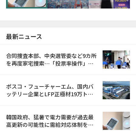
最新ニュース
合同捜査本部、中央選管委など9カ所
を再度家宅捜索…「投票率操作」の
資料を確保
ポスコ・フューチャーエム、国内バ
ッテリー企業とLFP正極材19万トン
の供給契約を締結
韓国政府、猛暑で電力需要が過去最
高更新の可能性に需給対応体制を点
検