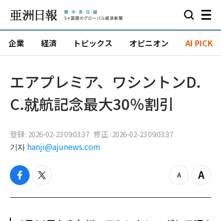
企業
経済
トピックス
オピニオン
AI PICK
エアプレミア、ワシントンD.
C.就航記念最大30％割引
登録 : 2026-02-23 09:03:37
修正 : 2026-02-23 09:03:37
기자
hanji@ajunews.com
f
t
z
Z
a
w
o
o
c
i
o
o
e
t
m
m
b
t
o
i