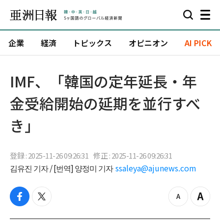
企業
経済
トピックス
オピニオン
AI PICK
IMF、「韓国の定年延長・年
金受給開始の延期を並行すべ
き」
登録 : 2025-11-26 09:26:31
修正 : 2025-11-26 09:26:31
김유진 기자 / [번역] 양정미 기자
ssaleya@ajunews.com
f
t
z
Z
a
w
o
o
c
i
o
o