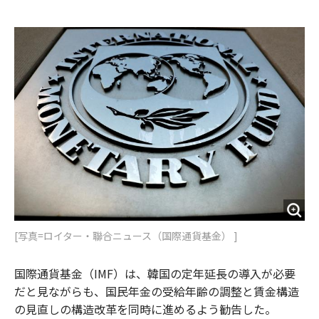
e
t
m
m
b
t
o
i
o
e
u
n
o
r
t
k
[写真=ロイター・聯合ニュース（国際通貨基金） ]
国際通貨基金（IMF）は、韓国の定年延長の導入が必要
だと見ながらも、国民年金の受給年齢の調整と賃金構造
の見直しの構造改革を同時に進めるよう勧告した。