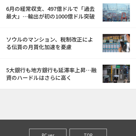
6月の経常収支、497億ドルで「過去
最大」…輸出が初の1000億ドル突破
ソウルのマンション、税制改正によ
る伝貰の月貰化加速を憂慮
5大銀行も地方銀行も延滞率上昇…融
資のハードルはさらに高く
PC ver
TOP