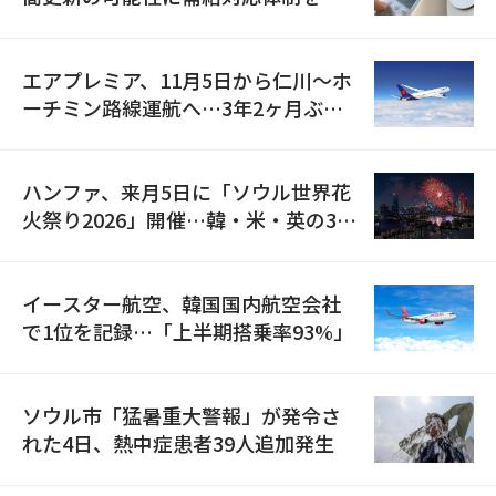
検
エアプレミア、11月5日から仁川〜ホ
ーチミン路線運航へ…3年2ヶ月ぶり
の再開
ハンファ、来月5日に「ソウル世界花
火祭り2026」開催…韓・米・英の3カ
国が参加
イースター航空、韓国国内航空会社
で1位を記録…「上半期搭乗率93%」
ソウル市「猛暑重大警報」が発令さ
れた4日、熱中症患者39人追加発生