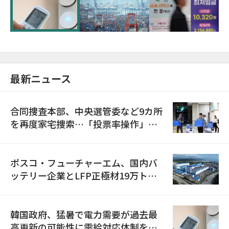
に需給対応体制を点検
最新ニュース
合同捜査本部、中央選管委など9カ所
を再度家宅捜索…「投票率操作」の
資料を確保
ポスコ・フューチャーエム、国内バ
ッテリー企業とLFP正極材19万トン
の供給契約を締結
韓国政府、猛暑で電力需要が過去最
高更新の可能性に需給対応体制を点